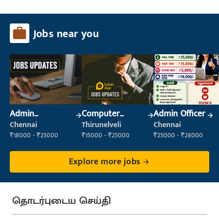
Jobs near you
Admin
Computer
Admin Officer
Supervisor
Operator
Chennai
Thirunelveli
Chennai
₹18000 - ₹25000
₹15000 - ₹25000
₹25000 - ₹28000
Explore more jobs
தொடர்புடைய செய்தி