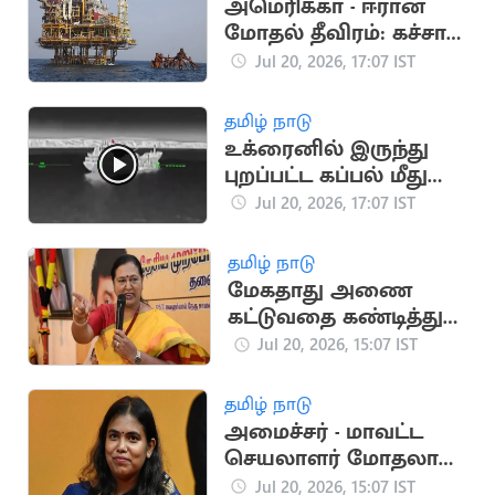
அமெரிக்கா - ஈரான்
மோதல் தீவிரம்: கச்சா
எண்ணெய் தட்டுப்பாடு
Jul 20, 2026, 17:07 IST
அபாயம்
தமிழ் நாடு
உக்ரைனில் இருந்து
புறப்பட்ட கப்பல் மீது
தாக்குதல்.. 4
Jul 20, 2026, 17:07 IST
இந்தியர்கள் பலி
தமிழ் நாடு
மேகதாது அணை
கட்டுவதை கண்டித்து
தேமுதிக போராட்டம்
Jul 20, 2026, 15:07 IST
அறிவிப்பு
தமிழ் நாடு
அமைச்சர் - மாவட்ட
செயலாளர் மோதலால்
தவெக பொதுக்கூட்டம்
Jul 20, 2026, 15:07 IST