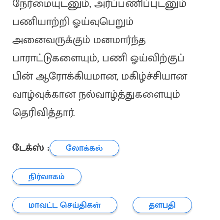
நேர்மையுடனும், அர்ப்பணிப்புடனும்
பணியாற்றி ஓய்வுபெறும்
அனைவருக்கும் மனமார்ந்த
பாராட்டுகளையும், பணி ஓய்விற்குப்
பின் ஆரோக்கியமான, மகிழ்ச்சியான
வாழ்வுக்கான நல்வாழ்த்துகளையும்
தெரிவித்தார்.
டேக்ஸ் :
லோக்கல்
நிர்வாகம்
மாவட்ட செய்திகள்
தளபதி