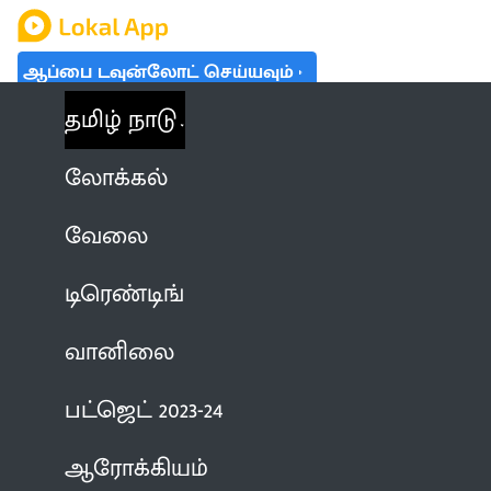
ஆப்பை டவுன்லோட் செய்யவும்
தமிழ் நாடு
லோக்கல்
வேலை
டிரெண்டிங்
வானிலை
பட்ஜெட் 2023-24
ஆரோக்கியம்