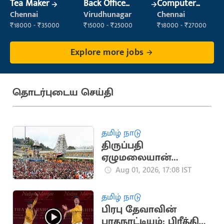
Tea Maker
Back Office
Computer
Executive
Operator
Chennai
Virudhunagar
Chennai
(Administration)
₹18000 - ₹35000
₹15000 - ₹25000
₹18000 - ₹27000
Explore more jobs
தொடர்புடைய செய்தி
தமிழ் நாடு
திருப்பதி
ஏழுமலையான்
கோயிலில் செப்.15-ல்
Aug 01, 2026, 17:08 IST
வருடாந்திர
பிரம்மோற்சவ விழா
தமிழ் நாடு
தொடக்கம்
பிரபு தேவாவின்
பரதநாட்டியம்: பிரீத்தி