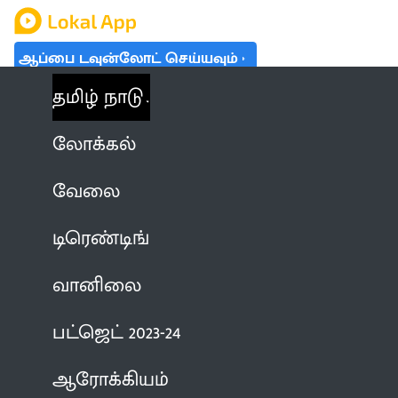
ஆப்பை டவுன்லோட் செய்யவும்
தமிழ் நாடு
லோக்கல்
வேலை
டிரெண்டிங்
வானிலை
பட்ஜெட் 2023-24
ஆரோக்கியம்