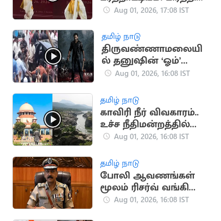
சஞ்சீவின் விமர்சனம்
Aug 01, 2026, 17:08 IST
வைரல்
தமிழ் நாடு
திருவண்ணாமலையி
ல் தனுஷின் ‘ஓம்’
படப்பிடிப்பு: திரண்ட
Aug 01, 2026, 16:08 IST
ரசிகர்கள்
தமிழ் நாடு
காவிரி நீர் விவகாரம்..
உச்ச நீதிமன்றத்தில்
திமுக அவசர மனு
Aug 01, 2026, 16:08 IST
தமிழ் நாடு
போலி ஆவணங்கள்
மூலம் ரிசர்வ் வங்கி
மோசடி: முக்கிய
Aug 01, 2026, 16:08 IST
குற்றவாளி கைது