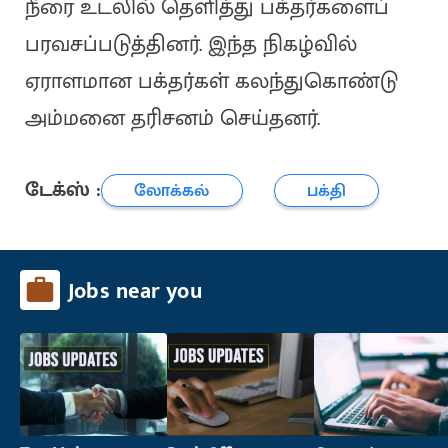
நீரை உடலில் தெளித்து பக்தர்களைப்
பரவசப்படுத்தினர். இந்த நிகழ்வில்
ஏராளமான பக்தர்கள் கலந்துகொண்டு
அம்மனை தரிசனம் செய்தனர்.
டேக்ஸ் :
லோக்கல்
பக்தி
Jobs near you