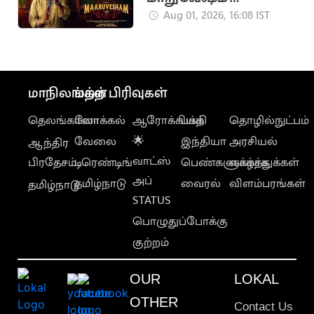
திரைப்படத்தின் 'கருப்பு
Aug 01, 2026, 16:08 IST
ஆடு' பாடல்
வெளியானது
மாநிலங்கள்
மற்ற பிரிவுகள்
தெலங்கானா
லோக்கல்
ஆரோக்கியம்
பக்தி
தொழில்நுட்பம்
வேலை
🌟
இந்தியா
அரசியல்
ஆந்திர
வாட்ஸ்
பிரதேசம்
டிரெண்டிங்
பெண்களுக்காக
வாழ்த்துக்கள்
அப்
தமிழ்நாடு
வைரல்
விளம்பரங்கள்
தமிழ்நாடு
STATUS
பொழுதுப்போக்கு
குற்றம்
OUR
LOKAL
OTHER
Contact Us