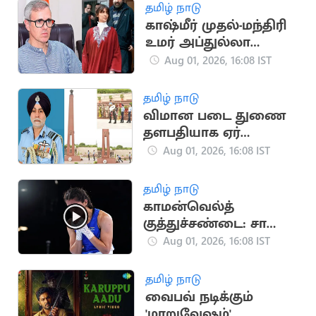
தமிழ் நாடு
காஷ்மீர் முதல்-மந்திரி
உமர் அப்துல்லா
தம்பதிக்கு விவாகரத்து:
Aug 01, 2026, 16:08 IST
கோர்ட் ஒப்புதல்
தமிழ் நாடு
விமான படை துணை
தளபதியாக ஏர்
மார்ஷல் தேஜ்பால் சிங்
Aug 01, 2026, 16:08 IST
பொறுப்பேற்பு
தமிழ் நாடு
காமன்வெல்த்
குத்துச்சண்டை: சாக்ஷி
சவுத்ரி தங்கம் வென்று
Aug 01, 2026, 16:08 IST
அசத்தல்!
தமிழ் நாடு
வைபவ் நடிக்கும்
'மாறுவேஷம்'