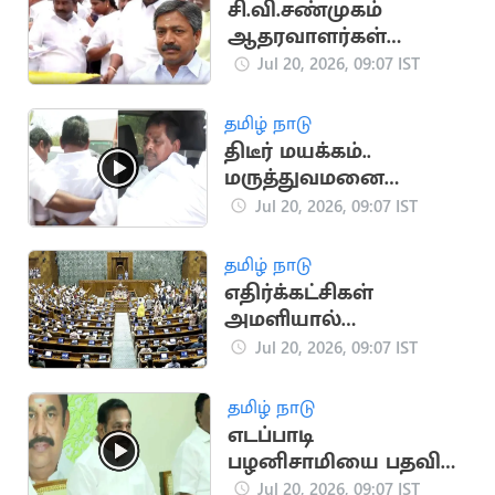
சி.வி.சண்முகம்
ஆதரவாளர்கள்
கூண்டோடு ராஜினாமா
Jul 20, 2026, 09:07 IST
தமிழ் நாடு
திடீர் மயக்கம்..
மருத்துவமனை
விரையும் அனிதா
Jul 20, 2026, 09:07 IST
ராதாகிருஷ்ணன்
தமிழ் நாடு
எதிர்க்கட்சிகள்
அமளியால்
மாநிலங்களவை நாள்
Jul 20, 2026, 09:07 IST
முழுவதும்
ஒத்திவைப்பு
தமிழ் நாடு
எடப்பாடி
பழனிசாமியை பதவி
விலகச்சொன்ன
Jul 20, 2026, 09:07 IST