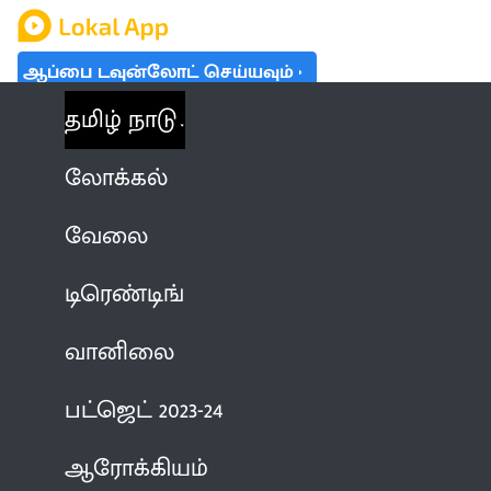
ஆப்பை டவுன்லோட் செய்யவும்
தமிழ் நாடு
லோக்கல்
வேலை
டிரெண்டிங்
வானிலை
பட்ஜெட் 2023-24
ஆரோக்கியம்