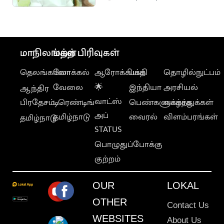
அதிமுக நிர்வாகி
மாநிலங்கள்
மற்ற பிரிவுகள்
தெலங்கானா
லோக்கல்
ஆரோக்கியம்
பக்தி
தொழில்நுட்பம்
வேலை
🌟
இந்தியா
அரசியல்
ஆந்திர
வாட்ஸ்
பிரதேசம்
டிரெண்டிங்
பெண்களுக்காக
வாழ்த்துக்கள்
அப்
தமிழ்நாடு
வைரல்
விளம்பரங்கள்
தமிழ்நாடு
STATUS
பொழுதுப்போக்கு
குற்றம்
OUR
LOKAL
OTHER
Contact Us
WEBSITES
About Us