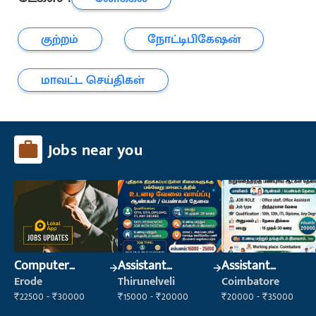
குற்றம்
நோட்டிபிகேஷன்
மாவட்ட செய்திகள்
Jobs near you
Computer
Assistant
Assistant
Operator
Manager
Manager
Erode
Thirunelveli
Coimbatore
₹22500 - ₹30000
₹15000 - ₹20000
₹20000 - ₹35000