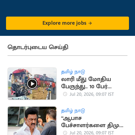
Explore more jobs
தொடர்புடைய செய்தி
தமிழ் நாடு
லாரி மீது மோதிய
பேருந்து.. 10 பேர்
படுகாயம்
Jul 20, 2026, 09:07 IST
தமிழ் நாடு
“ஆபாச
பேச்சாளர்களை திமுக
வளர்த்து வருகிறது”..
Jul 20, 2026, 09:07 IST