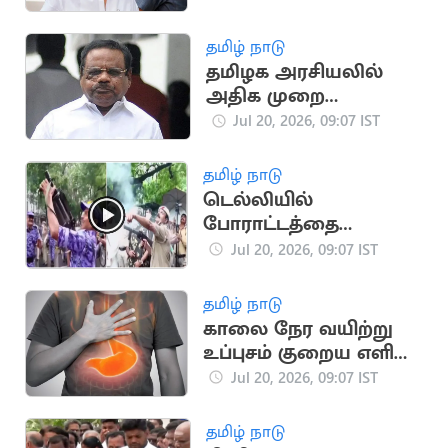
தவெக IT Wing
தமிழ் நாடு
தமிழக அரசியலில்
அதிக முறை
சபாநாயகராக
Jul 20, 2026, 09:07 IST
இருந்தவர் யார்?
தமிழ் நாடு
டெல்லியில்
போராட்டத்தை
கலைக்க கண்ணீர்
Jul 20, 2026, 09:07 IST
புகைகுண்டு வீச்சு
தமிழ் நாடு
காலை நேர வயிற்று
உப்புசம் குறைய எளிய
வீட்டு வைத்தியங்கள்!
Jul 20, 2026, 09:07 IST
தமிழ் நாடு