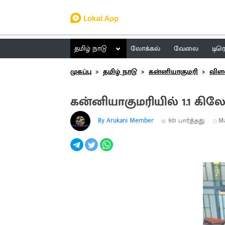
தமிழ் நாடு
லோக்கல்
வேலை
டிர
முகப்பு
தமிழ் நாடு
கன்னியாகுமரி
விள
கன்னியாகுமரியில் 1.1 கி
By Arukani Member
901
பார்த்தது
Ma