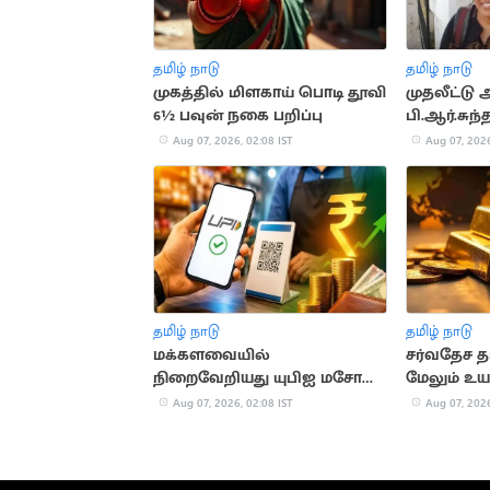
தமிழ் நாடு
தமிழ் நாடு
முகத்தில் மிளகாய் பொடி தூவி
முதலீட்ட
6½ பவுன் நகை பறிப்பு
பி.ஆர்.சுந்த
Aug 07, 2026, 02:08 IST
Aug 07, 2026
தமிழ் நாடு
தமிழ் நாடு
மக்களவையில்
சர்வதேச 
நிறைவேறியது யுபிஐ மசோதா:
மேலும் உயர
நிதியமைச்சர் விளக்கம்
Aug 07, 2026, 02:08 IST
Aug 07, 2026