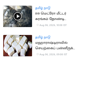
நிறுவனம் வழக்கு
தமிழ் நாடு
819 மெட்ரோ மீட்டர்
சுரங்கம் தோண்டி
நீலகிரி இயந்திரம்
Aug 06, 2026, 10:08 IST
சாதனை
தமிழ் நாடு
மஹாராஷ்டிராவில்
செயற்கைப் பன்னீருக்கு
ஓராண்டு தடை
Aug 06, 2026, 09:08 IST