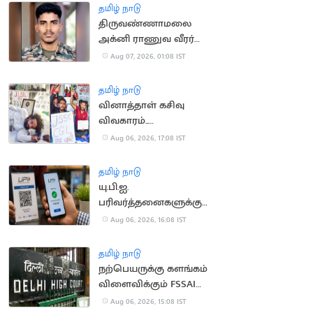
தமிழ் நாடு
திருவண்ணாமலை
அக்னி ராணுவ வீரர்
லடாக்கில் உயிரிழப்பு
Aug 07, 2026, 01:08 IST
தமிழ் நாடு
வினாத்தாள் கசிவு
விவகாரம்..
ஜார்க்கண்டில் 13-வது
Aug 06, 2026, 17:08 IST
நாளாக மாணவர்கள்
உண்ணாவிரதம்
தமிழ் நாடு
யு.பி.ஐ.
பரிவர்த்தனைகளுக்கு
மீண்டும் கட்டணம்?
Aug 06, 2026, 16:08 IST
தமிழ் நாடு
நற்பெயருக்கு களங்கம்
விளைவிக்கும் FSSAI
உத்தரவு: டாபர்
Aug 06, 2026, 15:08 IST