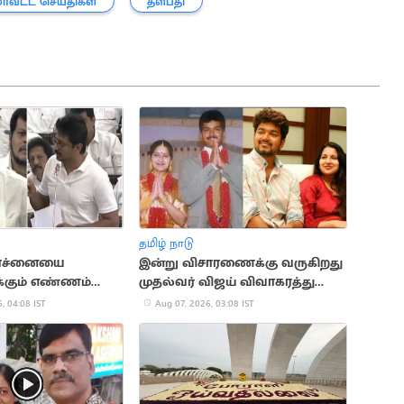
மாவட்ட செய்திகள்
தளபதி
தமிழ் நாடு
பிரச்னையை
இன்று விசாரணைக்கு வருகிறது
்கும் எண்ணம்
முதல்வர் விஜய் விவாகரத்து
விஜய்
வழக்கு
, 04:08 IST
Aug 07, 2026, 03:08 IST