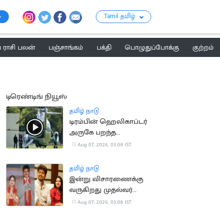
Tamil தமிழ்
ராசி பலன்
பஞ்சாங்கம்
பக்தி
பொழுதுப்போக்கு
குற்றம்
டிரெண்டிங் நியூஸ்
தமிழ் நாடு
டிரம்பின் ஹெலிகாப்டர்
அருகே பறந்த
பயணிகள் விமானம்
Aug 07, 2026, 03:08 IST
தமிழ் நாடு
இன்று விசாரணைக்கு
வருகிறது முதல்வர்
விஜய் விவாகரத்து
Aug 07, 2026, 03:08 IST
வழக்கு