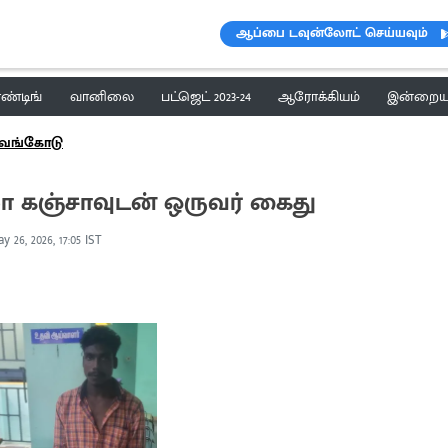
ஆப்பை டவுன்லோட் செய்யவும்
ெண்டிங்
வானிலை
பட்ஜெட் 2023-24
ஆரோக்கியம்
இன்றைய 
வங்கோடு
லோ கஞ்சாவுடன் ஒருவர் கைது
y 26, 2026, 17:05 IST