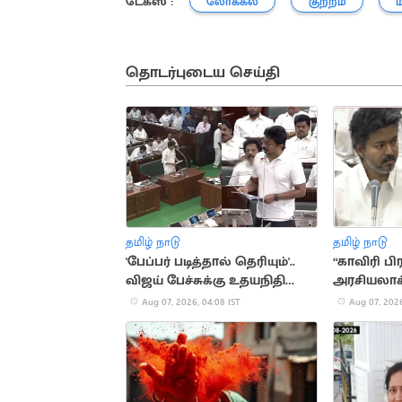
டேக்ஸ் :
லோக்கல்
குற்றம்
தொடர்புடைய செய்தி
தமிழ் நாடு
தமிழ் நாடு
'பேப்பர் படித்தால் தெரியும்'..
“காவிரி 
விஜய் பேச்சுக்கு உதயநிதி
அரசியலாக
பதிலடி
இல்லை”.. 
Aug 07, 2026, 04:08 IST
Aug 07, 2026