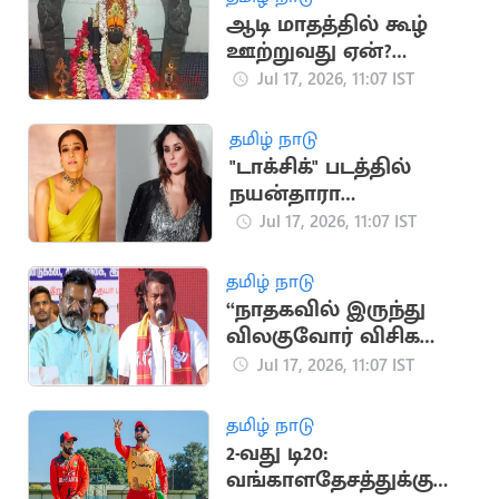
ஆடி மாதத்தில் கூழ்
ஊற்றுவது ஏன்?
முன்னோர்களின்
Jul 17, 2026, 11:07 IST
பாரம்பரிய முறை
விளக்கம்
தமிழ் நாடு
"டாக்சிக்" படத்தில்
நயன்தாரா
கதாபாத்திரத்தில்
Jul 17, 2026, 11:07 IST
நடிக்க மறுத்த கரீனா
கபூர்
தமிழ் நாடு
“நாதகவில் இருந்து
விலகுவோர் விசிக
வருவதில்லை”..
Jul 17, 2026, 11:07 IST
திருமாவளவன் பேச்சு
தமிழ் நாடு
2-வது டி20:
வங்காளதேசத்துக்கு