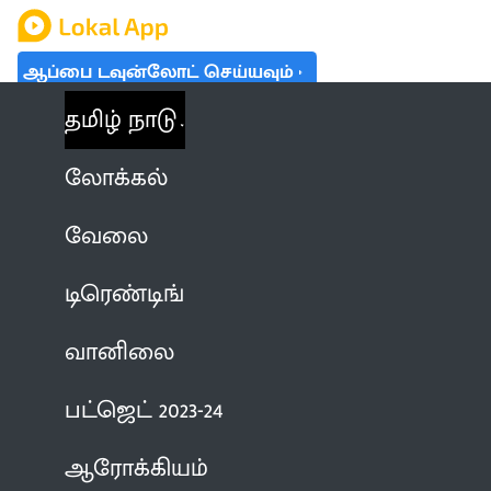
ஆப்பை டவுன்லோட் செய்யவும்
தமிழ் நாடு
லோக்கல்
வேலை
டிரெண்டிங்
வானிலை
பட்ஜெட் 2023-24
ஆரோக்கியம்