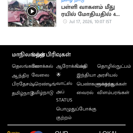
பள்ளி வாகனம் மீது
ரயில் மோதியதில் 4
குழந்தைகள் பலி
Jul 17, 2026, 10:07 IST
மாநிலங்கள்
மற்ற பிரிவுகள்
தெலங்கானா
லோக்கல்
ஆரோக்கியம்
பக்தி
தொழில்நுட்பம்
வேலை
🌟
இந்தியா
அரசியல்
ஆந்திர
வாட்ஸ்
பிரதேசம்
டிரெண்டிங்
பெண்களுக்காக
வாழ்த்துக்கள்
அப்
தமிழ்நாடு
வைரல்
விளம்பரங்கள்
தமிழ்நாடு
STATUS
பொழுதுப்போக்கு
குற்றம்