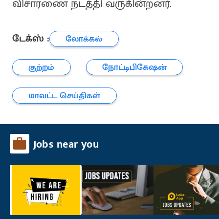
விசாரணை நடத்தி வருகின்றனர்.
டேக்ஸ் :
லோக்கல்
குற்றம்
நோட்டிபிகேஷன்
மாவட்ட செய்திகள்
Jobs near you