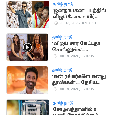
தமிழ் நாடு
'ஜனநாயகன்' படத்தில்
விஜய்க்காக உயிர்
கொடுக்கும் நண்பன்
Jul 18, 2026, 16:07 IST
நான்”.. அமைச்சர்
ஸ்ரீநாத்
தமிழ் நாடு
"விஜய் சார கேட்டதா
சொல்லுங்க"..
திரிஷாவை நோக்கி
Jul 18, 2026, 16:07 IST
குரல் எழுப்பிய
ரசிகர்கள்
தமிழ் நாடு
"என் ரசிகர்களே எனது
தூண்கள்"... தேசிய
விருதுக்கு தனுஷ்
Jul 18, 2026, 16:07 IST
நெகிழ்ச்சி பதிவு
தமிழ் நாடு
சோழவந்தானில் 8