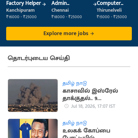
Factory Helper
Admin
Computer
Supervisor
Operator
Kanchipuram
Chennai
Thirunelveli
₹16000 - ₹25000
₹18000 - ₹25000
₹15000 - ₹25000
Explore more jobs
தொடர்புடைய செய்தி
தமிழ் நாடு
காசாவில் இஸ்ரேல்
தாக்குதல்.. 9
பாலஸ்தீனர்கள்
Jul 18, 2026, 17:07 IST
உயிரிழப்பு
தமிழ் நாடு
உலகக் கோப்பை