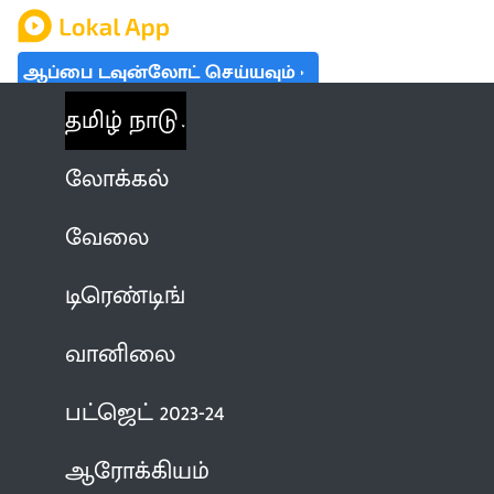
ஆப்பை டவுன்லோட் செய்யவும்
தமிழ் நாடு
லோக்கல்
வேலை
டிரெண்டிங்
வானிலை
பட்ஜெட் 2023-24
ஆரோக்கியம்