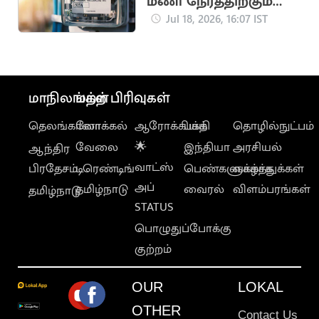
மணி நேரத்திற்கும்
மேலாக மின்தடை..
Jul 18, 2026, 16:07 IST
மக்கள் அவதி
மாநிலங்கள்
மற்ற பிரிவுகள்
தெலங்கானா
லோக்கல்
ஆரோக்கியம்
பக்தி
தொழில்நுட்பம்
வேலை
🌟
இந்தியா
அரசியல்
ஆந்திர
வாட்ஸ்
பிரதேசம்
டிரெண்டிங்
பெண்களுக்காக
வாழ்த்துக்கள்
அப்
தமிழ்நாடு
வைரல்
விளம்பரங்கள்
தமிழ்நாடு
STATUS
பொழுதுப்போக்கு
குற்றம்
OUR
LOKAL
OTHER
Contact Us