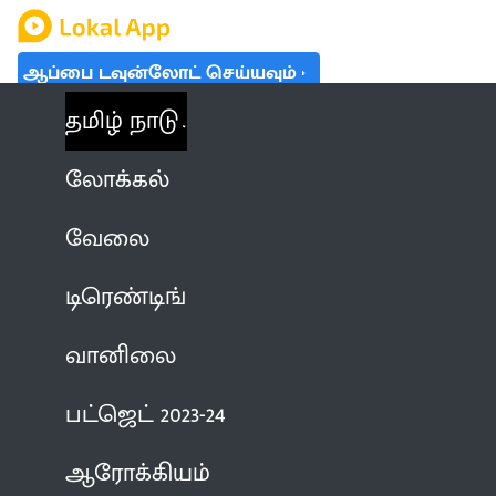
ஆப்பை டவுன்லோட் செய்யவும்
தமிழ் நாடு
லோக்கல்
வேலை
டிரெண்டிங்
வானிலை
பட்ஜெட் 2023-24
ஆரோக்கியம்