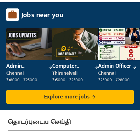
Jobs near you
Admin
Computer
Admin Officer
Supervisor
Operator
Chennai
Thirunelveli
Chennai
₹18000 - ₹25000
₹15000 - ₹25000
₹25000 - ₹28000
Explore more jobs
தொடர்புடைய செய்தி