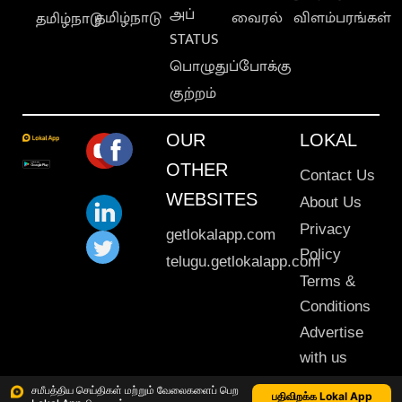
அப்
தமிழ்நாடு
வைரல்
விளம்பரங்கள்
தமிழ்நாடு
STATUS
பொழுதுப்போக்கு
குற்றம்
OUR
LOKAL
OTHER
Contact Us
WEBSITES
About Us
Privacy
getlokalapp.com
Policy
telugu.getlokalapp.com
Terms &
Conditions
Advertise
with us
Sitemap
சமீபத்திய செய்திகள் மற்றும் வேலைகளைப் பெற
பதிவிறக்க Lokal App
This material may not be published, transmitted, rewritten or redistributed. © 2020 Lokal App. All rights reserved.