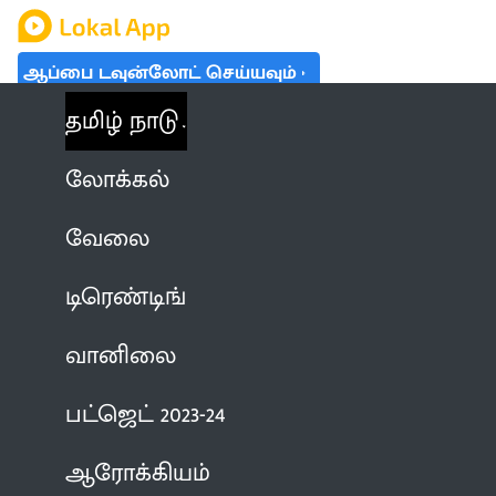
ஆப்பை டவுன்லோட் செய்யவும்
தமிழ் நாடு
லோக்கல்
வேலை
டிரெண்டிங்
வானிலை
பட்ஜெட் 2023-24
ஆரோக்கியம்