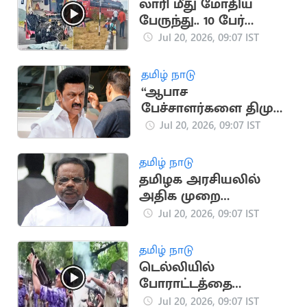
லாரி மீது மோதிய
பேருந்து.. 10 பேர்
படுகாயம்
Jul 20, 2026, 09:07 IST
தமிழ் நாடு
“ஆபாச
பேச்சாளர்களை திமுக
வளர்த்து வருகிறது”..
Jul 20, 2026, 09:07 IST
தவெக IT Wing
தமிழ் நாடு
தமிழக அரசியலில்
அதிக முறை
சபாநாயகராக
Jul 20, 2026, 09:07 IST
இருந்தவர் யார்?
தமிழ் நாடு
டெல்லியில்
போராட்டத்தை
கலைக்க கண்ணீர்
Jul 20, 2026, 09:07 IST