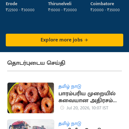
Operator
Manager
Manager
Erode
Thirunelveli
Coimbatore
₹22500 - ₹30000
₹15000 - ₹20000
₹20000 - ₹35000
Explore more jobs
தொடர்புடைய செய்தி
தமிழ் நாடு
பாரம்பரிய முறையில்
சுவையான அதிரசம்
செய்வது எப்படி?
Jul 20, 2026, 10:07 IST
தமிழ் நாடு