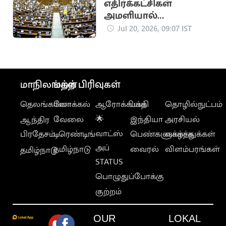
எதிர்க்கட்சிகள்
அமளியால்
மாநிலங்களவை நாள்
Jul 20, 2026, 09:07 IST
முழுவதும் ஒத்திவைப்பு
மாநிலங்கள்
மற்ற பிரிவுகள்
தெலங்கானா
லோக்கல்
ஆரோக்கியம்
பக்தி
தொழில்நுட்பம்
வேலை
🌟
இந்தியா
அரசியல்
ஆந்திர
வாட்ஸ்
பிரதேசம்
டிரெண்டிங்
பெண்களுக்காக
வாழ்த்துக்கள்
அப்
தமிழ்நாடு
வைரல்
விளம்பரங்கள்
தமிழ்நாடு
STATUS
பொழுதுப்போக்கு
குற்றம்
OUR
LOKAL