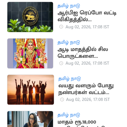
தமிழ் நாடு
ஆர்பிஐ ரெப்போ வட்டி
விகிதத்தில்
மாற்றமில்லை:
Aug 02, 2026, 17:08 IST
பொருளாதார
நிபுணர்கள் கணிப்பு
தமிழ் நாடு
ஆடி மாதத்தில் சில
பொருட்களை
வாங்கினால் பண
Aug 02, 2026, 17:08 IST
நஷ்டம் ஏற்படுமா?
தமிழ் நாடு
வயது வளரும் போது
நண்பர்கள் வட்டம்
சுருங்குவது ஏன்?
Aug 02, 2026, 17:08 IST
தமிழ் நாடு
மாதம் ரூ.18,000