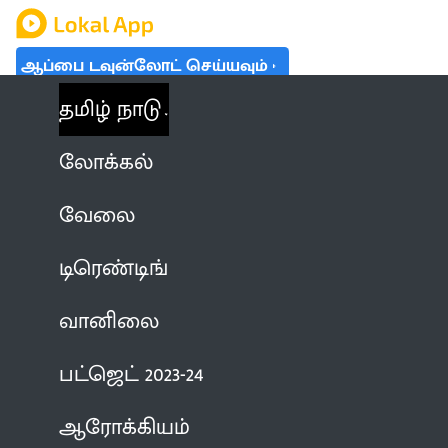
ஆப்பை டவுன்லோட் செய்யவும்
தமிழ் நாடு
லோக்கல்
வேலை
டிரெண்டிங்
வானிலை
பட்ஜெட் 2023-24
ஆரோக்கியம்