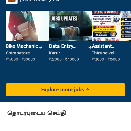
Bike Mechanic
Data Entry
Assistant
Operator
Manager
Coimbatore
Karur
Thirunelveli
₹15000 - ₹30000
₹22000 - ₹40000
₹12000 - ₹15000
Explore more jobs
தொடர்புடைய செய்தி