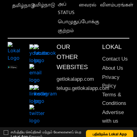
அப்
தமிழ்நாடு
வைரல்
விளம்பரங்கள்
தமிழ்நாடு
STATUS
பொழுதுப்போக்கு
குற்றம்
OUR
LOKAL
OTHER
Contact Us
WEBSITES
About Us
Privacy
getlokalapp.com
Policy
telugu.getlokalapp.com
Terms &
Conditions
Advertise
with us
Sitemap
சமீபத்திய செய்திகள் மற்றும் வேலைகளைப் பெற
பதிவிறக்க Lokal App
Lokal App நிறுவவும்
This material may not be published, transmitted, rewritten or redistributed. © 2020 Lokal App. All rights reserved.