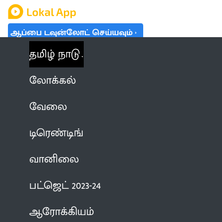
ஆப்பை டவுன்லோட் செய்யவும்
தமிழ் நாடு
லோக்கல்
வேலை
டிரெண்டிங்
வானிலை
பட்ஜெட் 2023-24
ஆரோக்கியம்