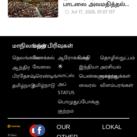
பாடலை அவமதித்தல்
தண்டனை நிச்சயம்
Jul 17, 2026, 01:07 IST
மாநிலங்கள்
மற்ற பிரிவுகள்
தெலங்கானா
லோக்கல்
ஆரோக்கியம்
பக்தி
தொழில்நுட்பம்
வேலை
🌟
இந்தியா
அரசியல்
ஆந்திர
வாட்ஸ்
பிரதேசம்
டிரெண்டிங்
பெண்களுக்காக
வாழ்த்துக்கள்
அப்
தமிழ்நாடு
வைரல்
விளம்பரங்கள்
தமிழ்நாடு
STATUS
பொழுதுப்போக்கு
குற்றம்
OUR
LOKAL