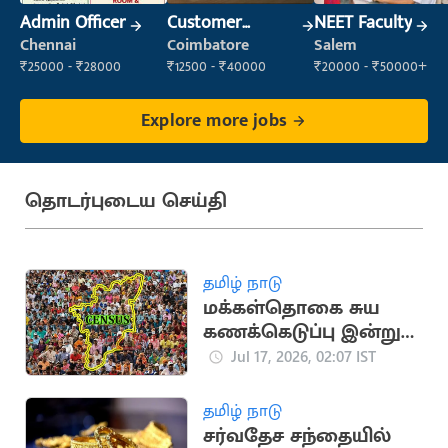
Admin Officer
Customer
NEET Faculty
Support Officer
Chennai
Coimbatore
Salem
₹25000 - ₹28000
₹12500 - ₹40000
₹20000 - ₹50000+
Explore more jobs
தொடர்புடைய செய்தி
தமிழ் நாடு
மக்கள்தொகை சுய
கணக்கெடுப்பு இன்று
முதல் தொடக்கம்
Jul 17, 2026, 02:07 IST
தமிழ் நாடு
சர்வதேச சந்தையில்