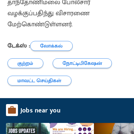
தாந்தோணிமலை போலீசார்
வழக்குப்பதிந்து விசாரணை
மேற்கொண்டுள்ளனர்.
டேக்ஸ் :
லோக்கல்
குற்றம்
நோட்டிபிகேஷன்
மாவட்ட செய்திகள்
Jobs near you