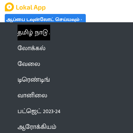
ஆப்பை டவுன்லோட் செய்யவும்
தமிழ் நாடு
லோக்கல்
வேலை
டிரெண்டிங்
வானிலை
பட்ஜெட் 2023-24
ஆரோக்கியம்