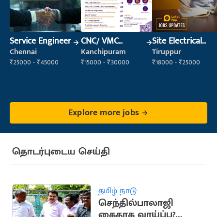
Service Engineer
CNC/ VMC
Site Electrical
Operator
Engineer
Chennai
Kanchipuram
Tiruppur
₹25000 - ₹45000
₹15000 - ₹30000
₹18000 - ₹25000
Explore more jobs
தொடர்புடைய செய்தி
தமிழ் நாடு
செந்தில்பாலாஜி
கைதாக வாய்ப்பு?