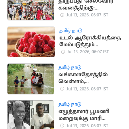
திருப்பதி செல்வோர்
கவனத்திற்கு:
ஆன்லைன் தரிசன
Jul 13, 2026, 06:07 IST
டிக்கெட் அறிவிப்பு
தமிழ் நாடு
உடல் ஆரோக்கியத்தை
மேம்படுத்தும்
ராஸ்பெர்ரி: தினமும்
Jul 13, 2026, 06:07 IST
சாப்பிட நிபுணர்கள்
பரிந்துரை
தமிழ் நாடு
வங்காளதேசத்தில்
வெள்ளம்,
நிலச்சரிவில் சிக்கி 51
Jul 13, 2026, 06:07 IST
பேர் பலி
தமிழ் நாடு
எழுத்தாளர் பூமணி
மறைவுக்கு மாரி
செல்வராஜ் இரங்கல்
Jul 13, 2026, 06:07 IST