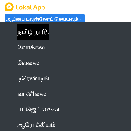
ஆப்பை டவுன்லோட் செய்யவும்
தமிழ் நாடு
லோக்கல்
வேலை
டிரெண்டிங்
வானிலை
பட்ஜெட் 2023-24
ஆரோக்கியம்