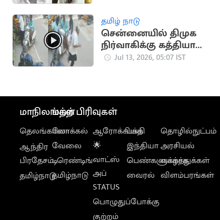
தமிழ் நாடு
சென்னையில் திமுக
நிர்வாகிக்கு கத்தியால்
வெட்டு
Jul 13, 2026, 05:07 IST
மாநிலங்கள்
மற்ற பிரிவுகள்
தெலங்கானா
லோக்கல்
ஆரோக்கியம்
பக்தி
தொழில்நுட்பம்
வேலை
🌟
இந்தியா
அரசியல்
ஆந்திர
வாட்ஸ்
பிரதேசம்
டிரெண்டிங்
பெண்களுக்காக
வாழ்த்துக்கள்
அப்
தமிழ்நாடு
வைரல்
விளம்பரங்கள்
தமிழ்நாடு
STATUS
பொழுதுப்போக்கு
குற்றம்