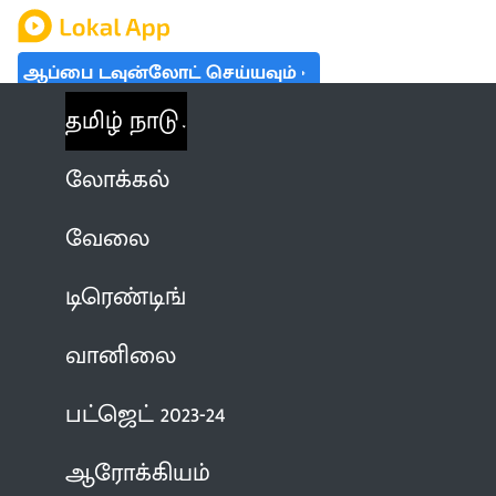
ஆப்பை டவுன்லோட் செய்யவும்
தமிழ் நாடு
லோக்கல்
வேலை
டிரெண்டிங்
வானிலை
பட்ஜெட் 2023-24
ஆரோக்கியம்