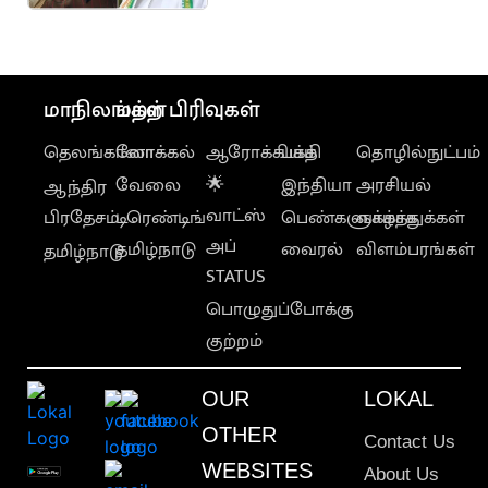
கேரளத்தில் வந்தே
மாதரம் பாடப்படாது”..
காங். எம்.பி.
மாநிலங்கள்
மற்ற பிரிவுகள்
தெலங்கானா
லோக்கல்
ஆரோக்கியம்
பக்தி
தொழில்நுட்பம்
வேலை
🌟
இந்தியா
அரசியல்
ஆந்திர
வாட்ஸ்
பிரதேசம்
டிரெண்டிங்
பெண்களுக்காக
வாழ்த்துக்கள்
அப்
தமிழ்நாடு
வைரல்
விளம்பரங்கள்
தமிழ்நாடு
STATUS
பொழுதுப்போக்கு
குற்றம்
OUR
LOKAL
OTHER
Contact Us
WEBSITES
About Us