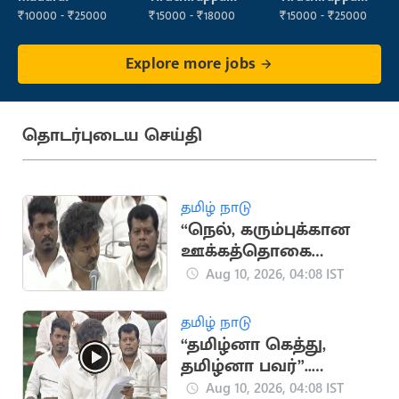
₹10000 - ₹25000
₹15000 - ₹18000
₹15000 - ₹25000
Explore more jobs
தொடர்புடைய செய்தி
தமிழ் நாடு
“நெல், கரும்புக்கான
ஊக்கத்தொகை
அதிகரிப்பு”..
Aug 10, 2026, 04:08 IST
முதலமைச்சர் விஜய்
அறிவிப்பு
தமிழ் நாடு
“தமிழ்னா கெத்து,
தமிழ்னா பவர்”..
முதலமைச்சர் விஜய்
Aug 10, 2026, 04:08 IST