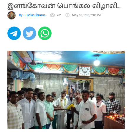
இளங்கோவன் பொங்கல் விழாவில்
பங்கேற்பு
By P. Balasubramani
485
May 26, 2026, 17:05 IST