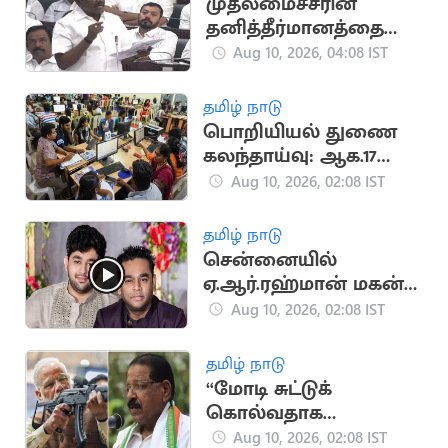
முதலமைச்சரின்
தனித்தீர்மானத்தை
அனைவரும் ஆதரிக்க
Aug 10, 2026, 04:08 IST
வேண்டும்: அமைச்சர்
விஸ்வநாதன்
தமிழ் நாடு
பொறியியல் துணை
கலந்தாய்வு: ஆக.17
முதல் 31 வரை
Aug 10, 2026, 02:08 IST
மாணவர்கள்
விண்ணப்பிக்கலாம்
தமிழ் நாடு
சென்னையில்
ஏ.ஆர்.ரஹ்மான் மகன்
கார் விபத்தில்
Aug 10, 2026, 02:08 IST
சிக்கியது
தமிழ் நாடு
“மோடி சுட்டுக்
கொல்வதாக
மிரட்டினாலும்
Aug 10, 2026, 02:08 IST