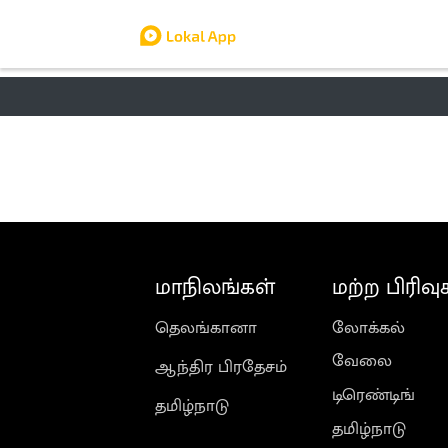
தமிழ் நாடு
லோக்கல்
வேலை
டிர
மாநிலங்கள்
மற்ற பிரிவு
தெலங்கானா
லோக்கல்
வேலை
ஆந்திர பிரதேசம்
டிரெண்டிங்
தமிழ்நாடு
தமிழ்நாடு