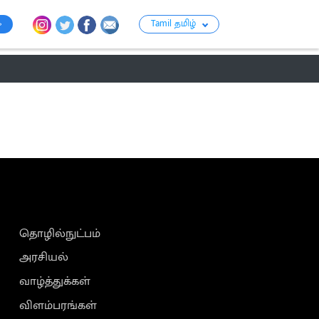
Tamil தமிழ்
ராசி பலன்
பஞ்சாங்கம்
பக்தி
பொழுதுப்போக்கு
குற்றம்
தொழில்நுட்பம்
அரசியல்
வாழ்த்துக்கள்
விளம்பரங்கள்