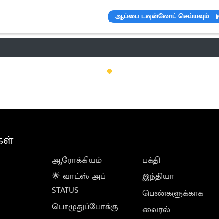
ஆப்பை டவுன்லோட் செய்யவும்
ெண்டிங்
வானிலை
பட்ஜெட் 2023-24
ஆரோக்கியம்
இன்றைய 
கள்
ஆரோக்கியம்
பக்தி
🌟 வாட்ஸ் அப்
இந்தியா
STATUS
பெண்களுக்காக
பொழுதுப்போக்கு
வைரல்