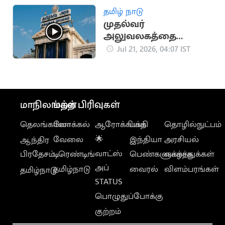
தமிழ் நாடு
முதல்வர்
அலுவலகத்தை
மாற்றும் CM விஜய்..?
Jul 21, 2026, 04:07 IST
பரபரப்பு செய்தி
மாநிலங்கள்
மற்ற பிரிவுகள்
தெலங்கானா
லோக்கல்
ஆரோக்கியம்
பக்தி
தொழில்நுட்பம்
வேலை
🌟
இந்தியா
அரசியல்
ஆந்திர
வாட்ஸ்
பிரதேசம்
டிரெண்டிங்
பெண்களுக்காக
வாழ்த்துக்கள்
அப்
தமிழ்நாடு
வைரல்
விளம்பரங்கள்
தமிழ்நாடு
STATUS
பொழுதுப்போக்கு
குற்றம்