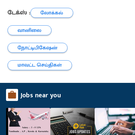
டேக்ஸ் :
லோக்கல்
வானிலை
நோட்டிபிகேஷன்
மாவட்ட செய்திகள்
Jobs near you