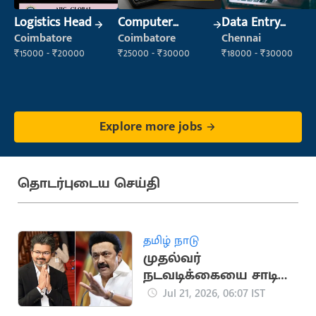
Logistics Head
Computer
Data Entry
Operator
Operator
Coimbatore
Coimbatore
Chennai
₹15000 - ₹20000
₹25000 - ₹30000
₹18000 - ₹30000
Explore more jobs
தொடர்புடைய செய்தி
தமிழ் நாடு
முதல்வர்
நடவடிக்கையை சாடிய
தி இந்து தலையங்கம்..
Jul 21, 2026, 06:07 IST
மு.க.ஸ்டாலின்