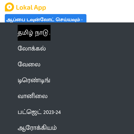
ஆப்பை டவுன்லோட் செய்யவும்
தமிழ் நாடு
லோக்கல்
வேலை
டிரெண்டிங்
வானிலை
பட்ஜெட் 2023-24
ஆரோக்கியம்