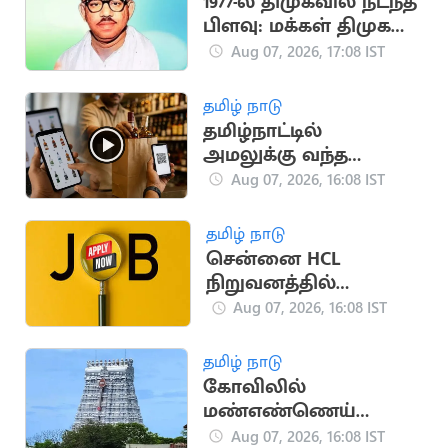
1977-ல் திமுகவில் நடந்த
பிளவு: மக்கள் திமுக
உருவான வரலாறு!
Aug 07, 2026, 17:08 IST
தமிழ் நாடு
தமிழ்நாட்டில்
அமலுக்கு வந்த
ஆன்லைன் மது
Aug 07, 2026, 16:08 IST
விற்பனை.. அமைச்சர்
தகவல்
தமிழ் நாடு
சென்னை HCL
நிறுவனத்தில்
வேலைவாய்ப்பு:
Aug 07, 2026, 16:08 IST
ஆகஸ்ட் 8, 9-ல்
நேர்முகத் தேர்வு!
தமிழ் நாடு
கோவிலில்
மண்எண்ணெய்
ஊற்றி தீக்குளித்த
Aug 07, 2026, 16:08 IST