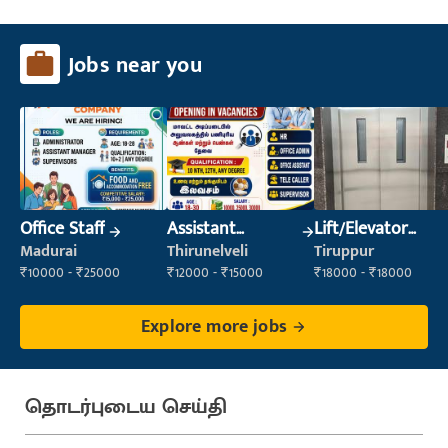
Jobs near you
Office Staff
Assistant
Lift/Elevator
Manager
Technician
Madurai
Thirunelveli
Tiruppur
₹10000 - ₹25000
₹12000 - ₹15000
₹18000 - ₹18000
Explore more jobs
தொடர்புடைய செய்தி