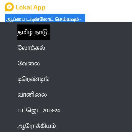
ஆப்பை டவுன்லோட் செய்யவும்
தமிழ் நாடு
லோக்கல்
வேலை
டிரெண்டிங்
வானிலை
பட்ஜெட் 2023-24
ஆரோக்கியம்