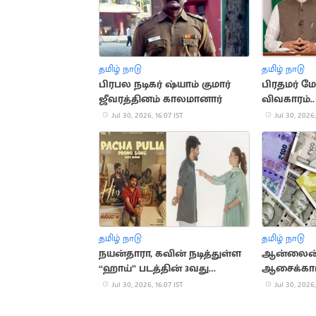
தமிழ் நாடு
தமிழ் நாடு
பிரபல நடிகர் ஷ்யாம் குமார்
பிரதமர் மோ
ஜீவரத்தினம் காலமானார்
விவகாரம்..
மீண்டும் ச
Jul 30, 2026, 16:07 IST
Jul 30, 2026,
தமிழ் நாடு
தமிழ் நாடு
நயன்தாரா, கவின் நடித்துள்ள
ஆன்லைன் வ
“ஹாய்” படத்தின் 3வது
ஆசைக்காட்
பாடலின் புரோமோ வெளியீடு
ரூ.57 லட்ச
Jul 30, 2026, 16:07 IST
Jul 30, 2026,