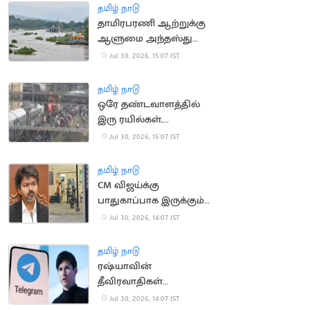
பர்வேஸ் தகவல்
தமிழ் நாடு
தாமிரபரணி ஆற்றுக்கு
ஆளுமை அந்தஸ்து
வழங்கிய நீதிமன்றம்
Jul 30, 2026, 15:07 IST
தமிழ் நாடு
ஒரே தண்டவாளத்தில்
இரு ரயில்கள்..
சென்னை எழும்பூரில்
Jul 30, 2026, 15:07 IST
பரபரப்பு
தமிழ் நாடு
CM விஜய்க்கு
பாதுகாப்பாக இருக்கும்
காவலர்கள் 11 பேருக்கு
Jul 30, 2026, 14:07 IST
வாந்தி மயக்கம்
தமிழ் நாடு
ரஷ்யாவின்
தீவிரவாதிகள்
பட்டியலில் டெலிகிராம்
Jul 30, 2026, 14:07 IST