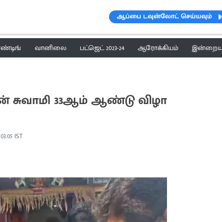
ஆப்பை டவுன்லோட் செய்யவும்
ெண்டிங்
வானிலை
பட்ஜெட் 2023-24
ஆரோக்கியம்
இன்றைய 
ன் சுவாமி 33ஆம் ஆண்டு விழா
 03:05 IST