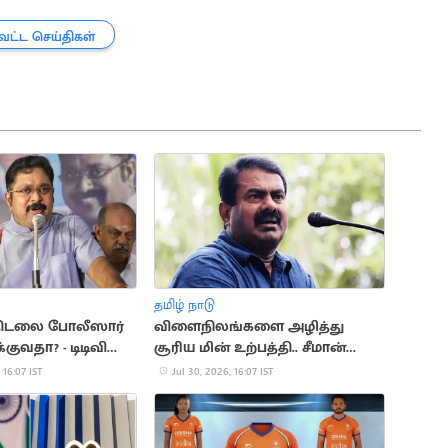
வட்ட செய்திகள்
தமிழ் நாடு
 திடலை போலீஸார்
விளைநிலங்களை அழித்து
்குவதா? - டிடிவி
சூரிய மின் உற்பத்தி.. சீமான்
கண்டனம்
கண்டனம்
 16:07 IST
Jul 30, 2026, 16:07 IST