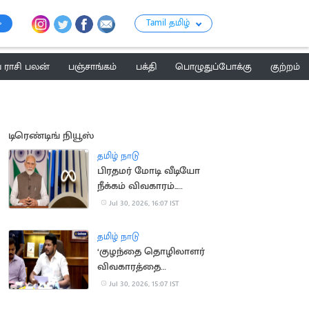
Tamil தமிழ்
ராசி பலன்
பஞ்சாங்கம்
பக்தி
பொழுதுப்போக்கு
குற்றம்
டிரெண்டிங் நியூஸ்
தமிழ் நாடு
பிரதமர் மோடி வீடியோ
நீக்கம் விவகாரம்..
மெட்டாவுக்கு மீண்டும்
Jul 30, 2026, 16:07 IST
சம்மன்
தமிழ் நாடு
‘குழந்தை தொழிலாளர்
விவகாரத்தை
கண்காணிக்க சிறப்பு
Jul 30, 2026, 15:07 IST
குழு’.. அமைச்சர்