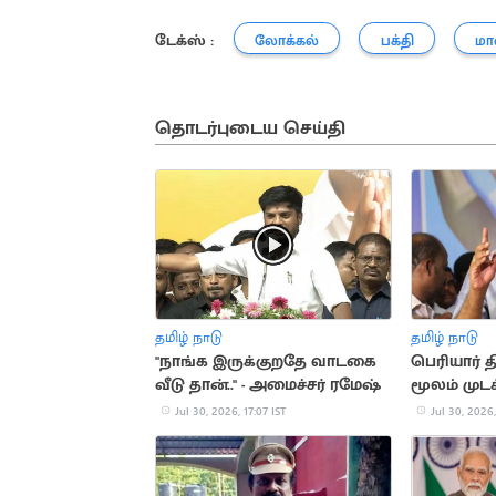
டேக்ஸ் :
லோக்கல்
பக்தி
மா
தொடர்புடைய செய்தி
தமிழ் நாடு
தமிழ் நாடு
"நாங்க இருக்குறதே வாடகை
பெரியார்
வீடு தான்.." - அமைச்சர் ரமேஷ்
மூலம் முடக
தினகரன் 
Jul 30, 2026, 17:07 IST
Jul 30, 2026,