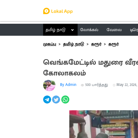
தமிழ் நாடு
லோக்கல்
வேலை
டிர
முகப்பு
தமிழ் நாடு
கரூர்
கரூர்
வெங்கமேட்டில் மதுரை வீர
கோலாகலம்
By Admin
500
பார்த்தது
May 22, 2026,