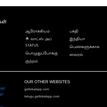
கள்
ஆரோக்கியம்
பக்தி
🌟 வாட்ஸ் அப்
இந்தியா
STATUS
பெண்களுக்காக
பொழுதுப்போக்கு
வைரல்
குற்றம்
OUR OTHER WEBSITES
getlokalapp.com
telugu.getlokalapp.com