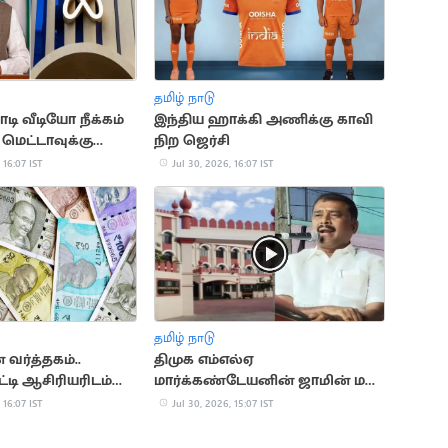
தமிழ் நாடு
டி வீடியோ நீக்கம்
இந்திய ஹாக்கி அணிக்கு காவி
 மெட்டாவுக்கு
நிற ஜெர்சி
ம்மன்
 16:07 IST
Jul 30, 2026, 16:07 IST
தமிழ் நாடு
ர்த்தகம்..
திமுக எம்எல்ஏ
டி ஆசிரியரிடம்
மார்க்கண்டேயனின் ஜாமின் மனு
ம் மோசடி
தள்ளுபடி
 16:07 IST
Jul 30, 2026, 15:07 IST