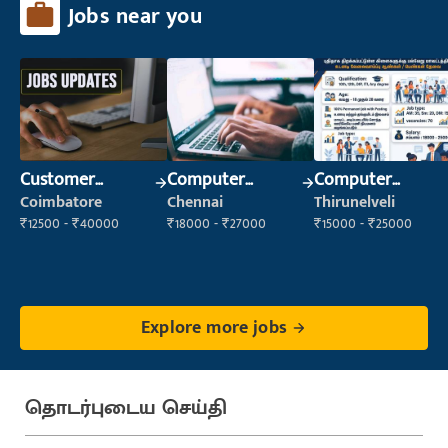
Jobs near you
Customer
Computer
Computer
Support Officer
Operator
Operator
Coimbatore
Chennai
Thirunelveli
₹12500 - ₹40000
₹18000 - ₹27000
₹15000 - ₹25000
Explore more jobs
தொடர்புடைய செய்தி