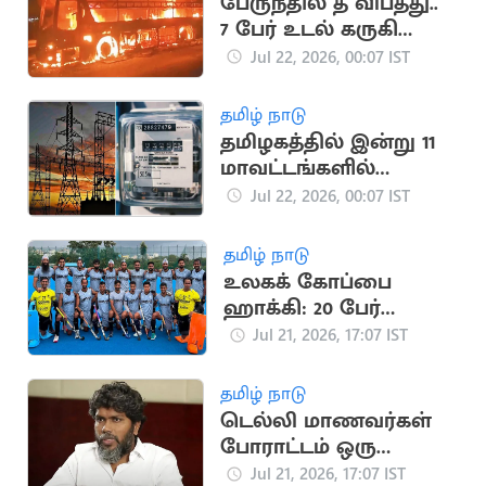
பேருந்தில் தீ விபத்து..
7 பேர் உடல் கருகி
உயிரிழப்பு
Jul 22, 2026, 00:07 IST
தமிழ் நாடு
தமிழகத்தில் இன்று 11
மாவட்டங்களில்
மின்தடை அறிவிப்பு
Jul 22, 2026, 00:07 IST
தமிழ் நாடு
உலகக் கோப்பை
ஹாக்கி: 20 பேர்
கொண்ட இந்திய
Jul 21, 2026, 17:07 IST
அணி அறிவிப்பு
தமிழ் நாடு
டெல்லி மாணவர்கள்
போராட்டம் ஒரு
தலைமுறையின்
Jul 21, 2026, 17:07 IST