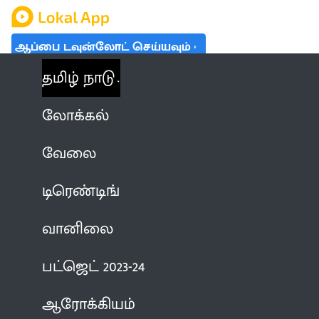
ஆப்பை டவுன்லோட் செய்யவும்
தமிழ் நாடு
லோக்கல்
வேலை
டிரெண்டிங்
வானிலை
பட்ஜெட் 2023-24
ஆரோக்கியம்