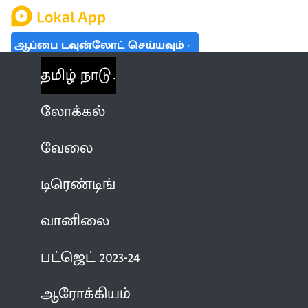
ஆப்பை டவுன்லோட் செய்யவும்
தமிழ் நாடு
லோக்கல்
வேலை
டிரெண்டிங்
வானிலை
பட்ஜெட் 2023-24
ஆரோக்கியம்