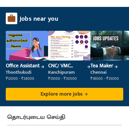
Jobs near you
Office Assistant
CNC/ VMC
Tea Maker
Operator
Thoothukudi
Kanchipuram
Chennai
₹12000 - ₹28000
₹15000 - ₹30000
₹18000 - ₹35000
Explore more jobs
தொடர்புடைய செய்தி