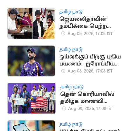
தமிழ் நாடு
ஜெயலலிதாவின்
நம்பிக்கை பெற்ற
சி.விஜயபாஸ்கர்..
Aug 08, 2026, 17:08 IST
அரசியல் பயணம்
தமிழ் நாடு
ஓய்வுக்குப் பிறகு புதிய
பயணம்.. ஐரோப்பிய
டி20 லீக்கில்
Aug 08, 2026, 17:08 IST
இணைந்தார் ரகானே
தமிழ் நாடு
தென் கொரியாவில்
தமிழக மாணவி
அசத்தல்.. உலக
Aug 08, 2026, 17:08 IST
டேக்வாண்டோ
போட்டியில்
தமிழ் நாடு
வெண்கலம்