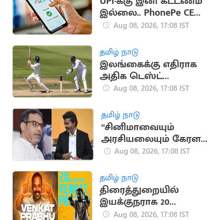
UPI-க்கு இனி கட்டணம்
இல்லை.. PhonePe CEO
சமீர் நிகாம் உறுதி
Aug 08, 2026, 17:08 IST
தமிழ் நாடு
இலங்கைக்கு எதிராக
அதிக டெஸ்ட்
விக்கெட்டுகள்
Aug 08, 2026, 17:08 IST
வீழ்த்திய டாப் 5 இந்திய
வீரர்கள்
தமிழ் நாடு
“சினிமாவையும்
அரசியலையும் கேரள
மக்கள் பிரித்துப் பார்க்க
Aug 08, 2026, 17:08 IST
தெரிந்தவர்கள்” - SDPI
தமிழ் நாடு
திரைத்துறையில்
இயக்குநராக 20
ஆண்டுகள் நிறைவு..
Aug 08, 2026, 17:08 IST