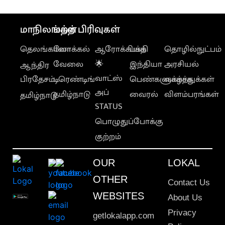
மாநிலங்கள்
மற்ற பிரிவுகள்
தெலங்கானா
லோக்கல்
ஆரோக்கியம்
பக்தி
தொழில்நுட்பம்
வேலை
🌟
இந்தியா
அரசியல்
ஆந்திர
வாட்ஸ்
பிரதேசம்
டிரெண்டிங்
பெண்களுக்காக
வாழ்த்துக்கள்
அப்
தமிழ்நாடு
வைரல்
விளம்பரங்கள்
தமிழ்நாடு
STATUS
பொழுதுப்போக்கு
குற்றம்
OUR
LOKAL
OTHER
Contact Us
WEBSITES
About Us
Privacy
getlokalapp.com