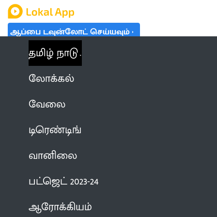
ஆப்பை டவுன்லோட் செய்யவும்
தமிழ் நாடு
லோக்கல்
வேலை
டிரெண்டிங்
வானிலை
பட்ஜெட் 2023-24
ஆரோக்கியம்