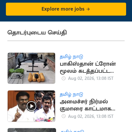
Explore more jobs
தொடர்புடைய செய்தி
தமிழ் நாடு
பாகிஸ்தான் ட்ரோன்
மூலம் கடத்தப்பட்ட
ரூ.50 கோடி
Aug 02, 2026, 13:08 IST
போதைப்பொருள்
பறிமுதல்
தமிழ் நாடு
அமைச்சர் நிர்மல்
குமாரை காட்டமாக
விமர்சித்த திமுக
Aug 02, 2026, 13:08 IST
ஐ.பரந்தாமன்
தமிழ் நாடு