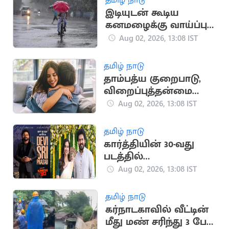
இடியுடன் கூடிய
கனமழைக்கு வாய்ப்பு -
ஹேமச்சந்திரன்
Aug 02, 2026, 13:08 IST
தமிழ் நாடு
தாம்பத்ய குறைபாடு,
விறைப்புத்தன்மை
குறைபாட்டை சரி
Aug 02, 2026, 13:08 IST
செய்யும் வழிமுறைகள்
தமிழ் நாடு
கார்த்தியின் 30-வது
படத்தில்
இசையமைப்பாளராக
Aug 02, 2026, 13:08 IST
இணைந்த 'தேவி ஸ்ரீ
பிரசாத்'
தமிழ் நாடு
கர்நாடகாவில் வீட்டின்
மீது மண் சரிந்து 3 பேர்