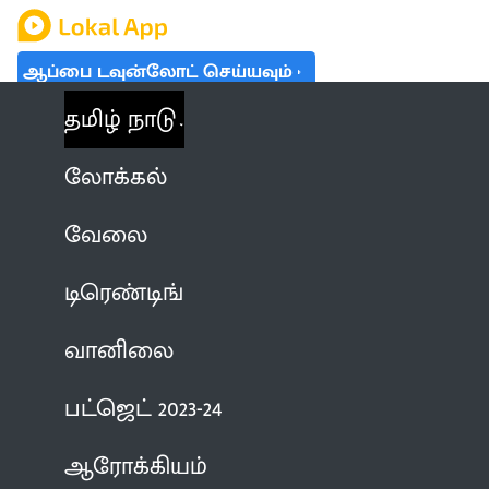
ஆப்பை டவுன்லோட் செய்யவும்
தமிழ் நாடு
லோக்கல்
வேலை
டிரெண்டிங்
வானிலை
பட்ஜெட் 2023-24
ஆரோக்கியம்