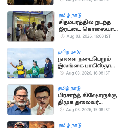
உச்சநீதிமன்றம் தீர்ப்பு
தமிழ் நாடு
சிதம்பரத்தில் நடந்த
இரட்டை கொலையால்
பரபரப்பு
Aug 03, 2026, 16:08 IST
தமிழ் நாடு
நாளை நடைபெறும்
இலங்கை-பாகிஸ்தான்
மகளிர் கடைசி டி20
Aug 03, 2026, 16:08 IST
போட்டி
தமிழ் நாடு
பிரசாந்த் கிஷோருக்கு
திமுக தலைவர்
மு.க.ஸ்டாலின்
Aug 03, 2026, 15:08 IST
வாழ்த்து
தமிழ் நாடு