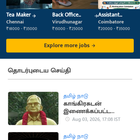
Tea Maker
Back Office
Assistant
Executive
Manager
Chennai
Virudhunagar
Coimbatore
(Administration)
₹18000 - ₹35000
₹15000 - ₹25000
₹20000 - ₹35000
Explore more jobs
தொடர்புடைய செய்தி
தமிழ் நாடு
காங்கிரசுடன்
இணைக்கப்பட்ட
தமிழ்நாடு
Aug 03, 2026, 17:08 IST
உழைப்பாளர் கட்சியின்
வரலாறு
தமிழ் நாடு