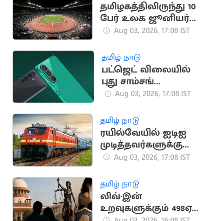
தமிழகத்திலிருந்து 10
பேர் உலக ஜூனியர்
தடகள அணிக்கு
Aug 03, 2026, 17:08 IST
தேர்வு
தமிழ் நாடு
பட்ஜெட் விலையில்
புது சாம்சங்
ஸ்மார்ட்போன்
Aug 03, 2026, 17:08 IST
அறிமுகம்!
தமிழ் நாடு
ரயில்வேயில் ஐடிஐ
முடித்தவர்களுக்கு
அப்ரண்டிஸ் பயிற்சி
Aug 03, 2026, 17:08 IST
தமிழ் நாடு
லிவ்-இன்
உறவுகளுக்கும் 498ஏ
பிரிவு பாதுகாப்பு:
Aug 03, 2026, 16:08 IST