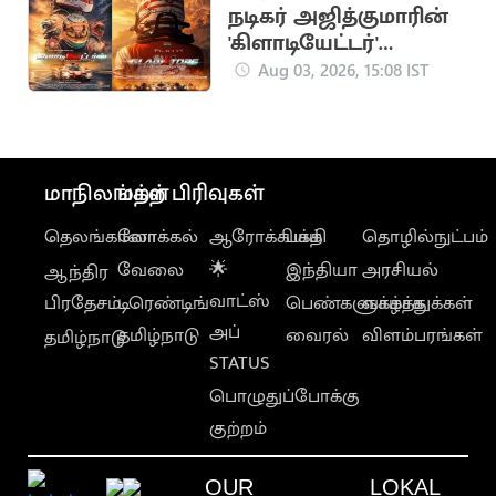
நடிகர் அஜித்குமாரின்
'கிளாடியேட்டர்'
ஆவணப்படத்தின்
Aug 03, 2026, 15:08 IST
FIRST LOOK
வெளியானது
மாநிலங்கள்
மற்ற பிரிவுகள்
தெலங்கானா
லோக்கல்
ஆரோக்கியம்
பக்தி
தொழில்நுட்பம்
வேலை
🌟
இந்தியா
அரசியல்
ஆந்திர
வாட்ஸ்
பிரதேசம்
டிரெண்டிங்
பெண்களுக்காக
வாழ்த்துக்கள்
அப்
தமிழ்நாடு
வைரல்
விளம்பரங்கள்
தமிழ்நாடு
STATUS
பொழுதுப்போக்கு
குற்றம்
OUR
LOKAL