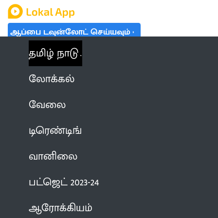
ஆப்பை டவுன்லோட் செய்யவும்
தமிழ் நாடு
லோக்கல்
வேலை
டிரெண்டிங்
வானிலை
பட்ஜெட் 2023-24
ஆரோக்கியம்