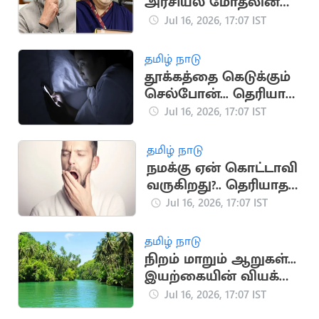
அரசியல் மோதலின்
முக்கிய தருணங்கள்
Jul 16, 2026, 17:07 IST
தமிழ் நாடு
தூக்கத்தை கெடுக்கும்
செல்போன்... தெரியாத
ஆபத்துகள்
Jul 16, 2026, 17:07 IST
தமிழ் நாடு
நமக்கு ஏன் கொட்டாவி
வருகிறது?.. தெரியாத
சுவாரஸ்ய
Jul 16, 2026, 17:07 IST
காரணங்கள்
தமிழ் நாடு
நிறம் மாறும் ஆறுகள்...
இயற்கையின் வியக்க
வைக்கும்
Jul 16, 2026, 17:07 IST
அதிசயங்கள்!