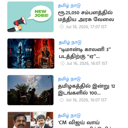
தமிழ் நாடு
ரூ.25,050 சம்பளத்தில்
மத்திய அரசு வேலை
Jul 16, 2026, 17:07 IST
தமிழ் நாடு
“டிமான்டி காலனி 3”
படத்திற்கு “ஏ”
சான்றிதழ் வழங்கிய
Jul 16, 2026, 16:07 IST
தணிக்கை வாரியம்
தமிழ் நாடு
தமிழகத்தில் இன்று 12
இடங்களில் 100
டிகிரியை தாண்டிய
Jul 16, 2026, 16:07 IST
வெப்பம்
தமிழ் நாடு
'CM விஜய் வாய்