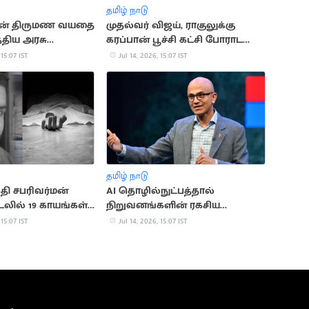
தமிழ் நாடு
ன் திருமண வயதை
முதல்வர் விஜய், ராகுலுக்கு
்திய அரசு
கரப்பான் பூச்சி கட்சி போராட
அழைப்பு
 15:07 IST
Jul 14, 2026, 15:07 IST
தமிழ் நாடு
ி சபரிவர்மன்
AI தொழில்நுட்பத்தால்
லில் 19 காயங்கள்
நிறுவனங்களின் ரகசிய
 உடற்கூராய்வில்
தகவல்களுக்கு ஆபத்து:
 15:07 IST
Jul 14, 2026, 15:07 IST
மைக்ரோசாப்ட் CEO