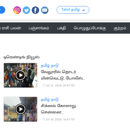
Tamil தமிழ்
ராசி பலன்
பஞ்சாங்கம்
பக்தி
பொழுதுப்போக்கு
குற்றம்
டிரெண்டிங் நியூஸ்
தமிழ் நாடு
வேலூரில் தொடர்
மின்வெட்டு.. போலீஸ்
பேச்சால் சர்ச்சை
Jul 15, 2026, 01:07 IST
தமிழ் நாடு
சிக்னல் கோளாறு:
சென்னை
கடற்கரையில் புறநகர்
Jul 14, 2026, 14:07 IST
ரயில்கள் நிறுத்தம்