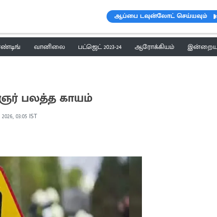
ஆப்பை டவுன்லோட் செய்யவும்
ெண்டிங்
வானிலை
பட்ஜெட் 2023-24
ஆரோக்கியம்
இன்றைய 
ர் பலத்த காயம்
 2026, 03:05 IST