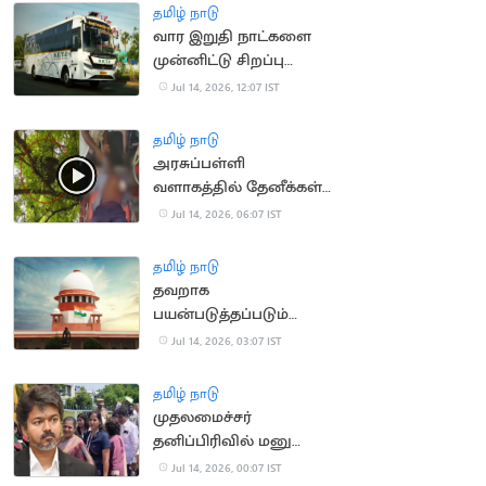
தமிழ் நாடு
வார இறுதி நாட்களை
முன்னிட்டு சிறப்பு
பேருந்துகள் இயக்கம்
Jul 14, 2026, 12:07 IST
தமிழ் நாடு
அரசுப்பள்ளி
வளாகத்தில் தேனீக்கள்
கொட்டி 50
Jul 14, 2026, 06:07 IST
மாணாக்கர்கள் காயம்
தமிழ் நாடு
தவறாக
பயன்படுத்தப்படும்
போக்சோ.. உச்ச
Jul 14, 2026, 03:07 IST
நீதிமன்றம் கவலை
தமிழ் நாடு
முதலமைச்சர்
தனிப்பிரிவில் மனு
அளிக்க முடியாமல்
Jul 14, 2026, 00:07 IST