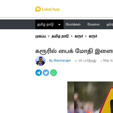
தமிழ் நாடு
லோக்கல்
வேலை
டிர
முகப்பு
தமிழ் நாடு
கரூர்
கரூர்
கரூரில் பைக் மோதி இளைஞ
By dharmarajan
139
பார்த்தது
May 19,