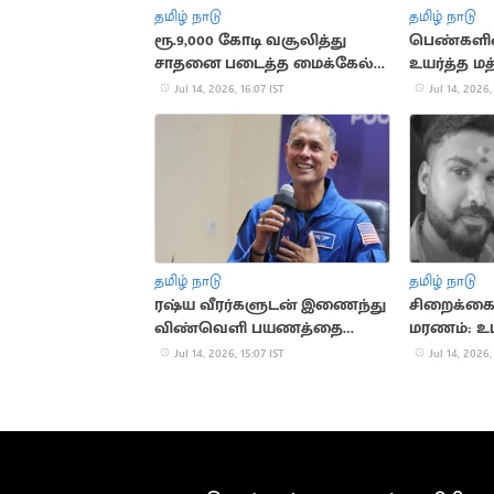
தமிழ் நாடு
தமிழ் நாடு
ரூ.9,000 கோடி வசூலித்து
பெண்களி
சாதனை படைத்த மைக்கேல்
உயர்த்த மத
ஜாக்சன் பயோபிக்
பரிசீலனை
Jul 14, 2026, 16:07 IST
Jul 14, 2026,
தமிழ் நாடு
தமிழ் நாடு
ரஷ்ய வீரர்களுடன் இணைந்து
சிறைக்கைத
விண்வெளி பயணத்தை
மரணம்: உட
தொடங்கினார் அனில் மேனன்
இருப்பதாக
Jul 14, 2026, 15:07 IST
Jul 14, 2026,
தகவல்