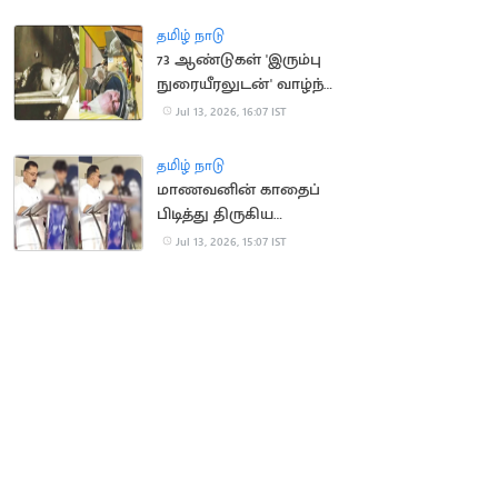
திரும்பி சென்ற மக்கள்
தமிழ் நாடு
73 ஆண்டுகள் 'இரும்பு
நுரையீரலுடன்' வாழ்ந்த
அமெரிக்க பெண்
Jul 13, 2026, 16:07 IST
காலமானார்
தமிழ் நாடு
மாணவனின் காதைப்
பிடித்து திருகிய
முன்னாள் அமைச்சர்
Jul 13, 2026, 15:07 IST
மீது வழக்கு