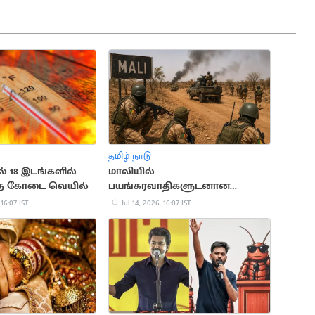
தமிழ் நாடு
ல் 18 இடங்களில்
மாலியில்
த்த கோடை வெயில்
பயங்கரவாதிகளுடனான
மோதலில் 30 ராணுவ வீரர்கள்
 16:07 IST
Jul 14, 2026, 16:07 IST
பலி