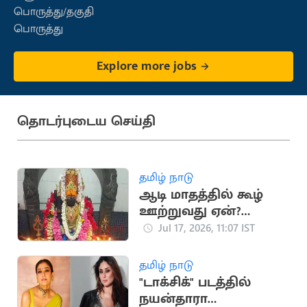
பொருத்து/தகுதி
பொருத்து
Explore more jobs
தொடர்புடைய செய்தி
தமிழ் நாடு
ஆடி மாதத்தில் கூழ்
ஊற்றுவது ஏன்?
முன்னோர்களின்
Jul 17, 2026, 11:07 IST
பாரம்பரிய முறை
விளக்கம்
தமிழ் நாடு
"டாக்சிக்" படத்தில்
நயன்தாரா