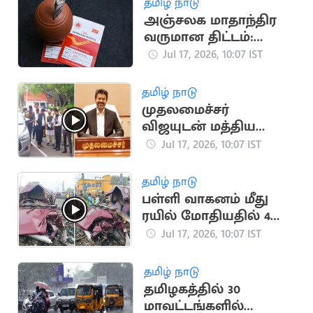
தமிழ் நாடு
அஞ்சலக மாதாந்திர
வருமான திட்டம்:
வங்கி கணக்கில் நேரடி
Jul 17, 2026, 10:07 IST
வட்டி
தமிழ் நாடு
முதலமைச்சர்
விஜயுடன் மத்திய
இணையமைச்சர்
Jul 17, 2026, 10:07 IST
ராம்தாஸ் அத்வாலே
சந்திப்பு
தமிழ் நாடு
பள்ளி வாகனம் மீது
ரயில் மோதியதில் 4
குழந்தைகள் பலி
Jul 17, 2026, 10:07 IST
தமிழ் நாடு
தமிழகத்தில் 30
மாவட்டங்களில்