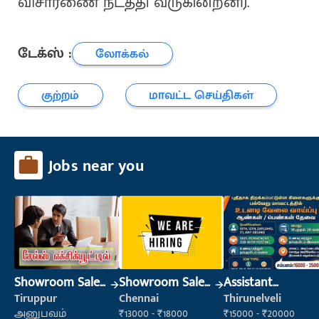
விசாரணை நடத்தி வருகின்றனர்.
டேக்ஸ் :
லோக்கல்
குற்றம்
மாவட்ட செய்திகள்
Jobs near you
Showroom Sales
Showroom Sales
Assistant
Executive (Retail
Executive (Retail
Manager
Tiruppur
Chennai
Thirunelveli
Sales)
Sales)
அனுபவம்
₹13000 - ₹18000
₹15000 - ₹20000