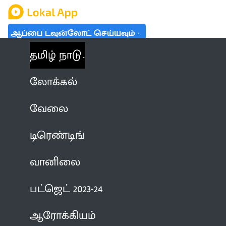
ஆப்பை டவுன்லோட் செய்யவும்
தமிழ் நாடு
லோக்கல்
வேலை
டிரெண்டிங்
வானிலை
பட்ஜெட் 2023-24
ஆரோக்கியம்