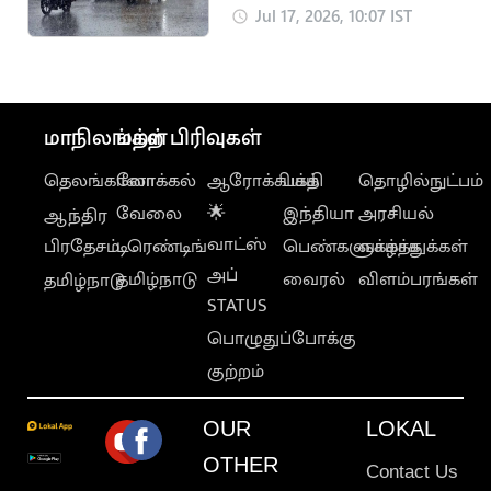
மழைக்கு வாய்ப்பு
Jul 17, 2026, 10:07 IST
மாநிலங்கள்
மற்ற பிரிவுகள்
தெலங்கானா
லோக்கல்
ஆரோக்கியம்
பக்தி
தொழில்நுட்பம்
வேலை
🌟
இந்தியா
அரசியல்
ஆந்திர
வாட்ஸ்
பிரதேசம்
டிரெண்டிங்
பெண்களுக்காக
வாழ்த்துக்கள்
அப்
தமிழ்நாடு
வைரல்
விளம்பரங்கள்
தமிழ்நாடு
STATUS
பொழுதுப்போக்கு
குற்றம்
OUR
LOKAL
OTHER
Contact Us