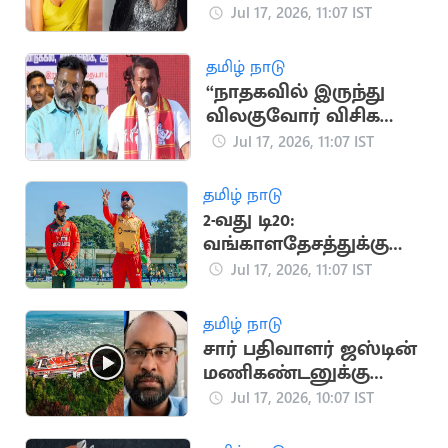
கதாபாத்திரத்தில்
Jul 17, 2026, 11:07 IST
நடிக்க மறுத்த கரீனா
கபூர்
தமிழ் நாடு
“நாதகவில் இருந்து
விலகுவோர் விசிக
வருவதில்லை”..
Jul 17, 2026, 11:07 IST
திருமாவளவன் பேச்சு
தமிழ் நாடு
2-வது டி20:
வங்காளதேசத்துக்கு
எதிராக ஜிம்பாப்வே
Jul 17, 2026, 11:07 IST
பந்துவீச்சு தேர்வு
தமிழ் நாடு
சார் பதிவாளர் ஜஸ்டின்
மணிகண்டனுக்கு
நிபந்தனையுடன்
Jul 17, 2026, 10:07 IST
முன்ஜாமின்