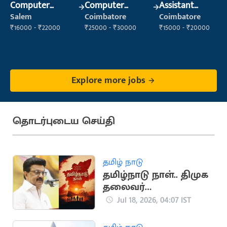
Computer
Computer
Assistant
Operator
Operator
Manager
Salem
Coimbatore
Coimbatore
₹16000 - ₹22000
₹25000 - ₹30000
₹15000 - ₹20000
Explore more jobs
தொடர்புடைய செய்தி
தமிழ் நாடு
தமிழ்நாடு நாள்.. திமுக
தலைவர்
மு.க.ஸ்டாலின்
Jul 18, 2026, 04:07 IST
வாழ்த்து