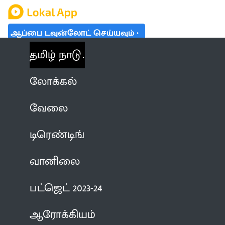
ஆப்பை டவுன்லோட் செய்யவும்
தமிழ் நாடு
லோக்கல்
வேலை
டிரெண்டிங்
வானிலை
பட்ஜெட் 2023-24
ஆரோக்கியம்