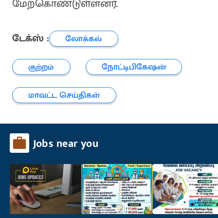
மேற்கொண்டுள்ளனர்.
டேக்ஸ் :
லோக்கல்
குற்றம்
நோட்டிபிகேஷன்
மாவட்ட செய்திகள்
Jobs near you