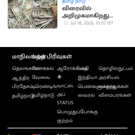
தமிழ் நாடு
விரைவில்
அறிமுகமாகிறது
பிளாஸ்டிக் ரூபாய்
Jul 18, 2026, 01:07 IST
நோட்டு?
மாநிலங்கள்
மற்ற பிரிவுகள்
தெலங்கானா
லோக்கல்
ஆரோக்கியம்
பக்தி
தொழில்நுட்பம்
வேலை
🌟
இந்தியா
அரசியல்
ஆந்திர
வாட்ஸ்
பிரதேசம்
டிரெண்டிங்
பெண்களுக்காக
வாழ்த்துக்கள்
அப்
தமிழ்நாடு
வைரல்
விளம்பரங்கள்
தமிழ்நாடு
STATUS
பொழுதுப்போக்கு
குற்றம்