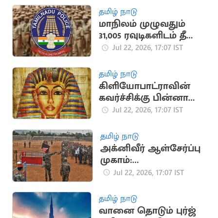
தமிழ் நாடு
மாநிலம் முழுவதும்
31,005 ரவுடிகளிடம் தீவிர
சோதனை:
Jul 22, 2026, 17:07 IST
காவல்துறை
அறிக்கை
தமிழ் நாடு
கிளியோபாட்ராவின்
கவர்ச்சிக்கு பின்னால்
உள்ள சுவாரசியமான
Jul 22, 2026, 17:07 IST
வரலாற்று தகவல்கள்
தமிழ் நாடு
அக்னிவீர் ஆள்சேர்ப்பு
முகாம்:
விண்ணப்பதாரர்களுக்
Jul 22, 2026, 17:07 IST
கு இந்திய ராணுவம்
முக்கிய அறிவுறுத்தல்
தமிழ் நாடு
வானை தொடும் புர்ஜ்