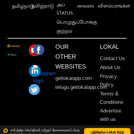
அப்
தமிழ்நாடு
வைரல்
விளம்பரங்கள்
தமிழ்நாடு
STATUS
பொழுதுப்போக்கு
குற்றம்
OUR
LOKAL
OTHER
Contact Us
WEBSITES
About Us
Privacy
getlokalapp.com
Policy
telugu.getlokalapp.com
Terms &
Conditions
Advertise
with us
Sitemap
சமீபத்திய செய்திகள் மற்றும் வேலைகளைப் பெற
பதிவிறக்க Lokal App
This material may not be published, transmitted, rewritten or redistributed. © 2020 Lokal App. All rights reserved.