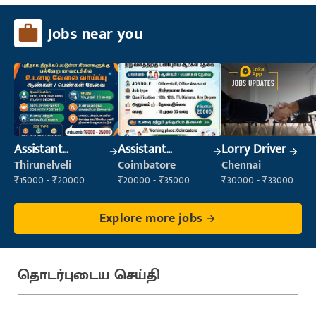
Jobs near you
Assistant
Assistant
Lorry Driver
Manager
Manager
Thirunelveli
Coimbatore
Chennai
₹15000 - ₹20000
₹20000 - ₹35000
₹30000 - ₹33000
Explore more jobs
தொடர்புடைய செய்தி