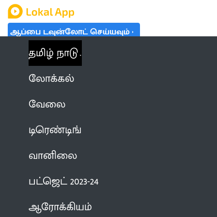
ஆப்பை டவுன்லோட் செய்யவும்
தமிழ் நாடு
லோக்கல்
வேலை
டிரெண்டிங்
வானிலை
பட்ஜெட் 2023-24
ஆரோக்கியம்