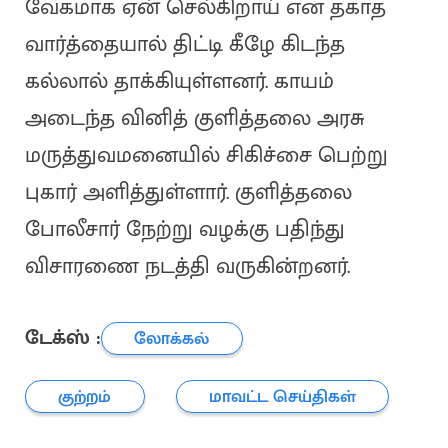
வேகமாக ஏன் செல்கிறாய் என தகாத
வார்த்தையால் திட்டி கீழே கிடந்த
கல்லால் தாக்கியுள்ளனர். காயம்
அடைந்த வினித் குளித்தலை அரசு
மருத்துவமனையில் சிகிச்சை பெற்று
புகார் அளித்துள்ளார். குளித்தலை
போலீசார் நேற்று வழக்கு பதிந்து
விசாரணை நடத்தி வருகின்றனர்.
டேக்ஸ் :
லோக்கல்
குற்றம்
மாவட்ட செய்திகள்