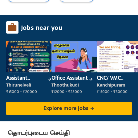
Jobs near you
Assistant
Office Assistant
CNC/ VMC
Manager
Operator
Thirunelveli
Thoothukudi
Kanchipuram
₹15000 - ₹20000
₹12000 - ₹28000
₹15000 - ₹30000
Explore more jobs
தொடர்புடைய செய்தி