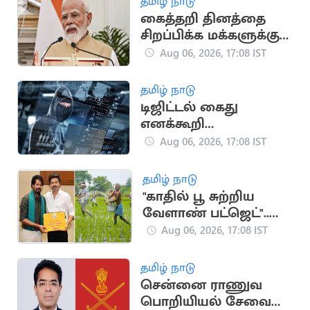
தமிழ் நாடு
கைத்தறி தினத்தை
சிறப்பிக்க மக்களுக்கு
பிரதமர் மோடி
Aug 06, 2026, 17:08 IST
அழைப்பு
தமிழ் நாடு
டிஜிட்டல் கைது
எனக்கூறி
முதியவரிடம் ரூ.46.50
Aug 06, 2026, 17:08 IST
லட்சம் மோசடி
தமிழ் நாடு
"காதில் பூ சுற்றிய
வேளாண் பட்ஜெட்"..
காவிரி டெல்டா
Aug 06, 2026, 17:08 IST
விவசாயிகள் சங்கம்
விமர்சனம்
தமிழ் நாடு
சென்னை ராணுவ
பொறியியல் சேவை