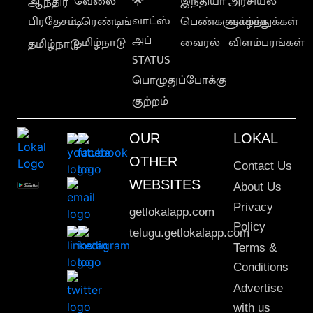
வேலை
🌟
இந்தியா
அரசியல்
ஆந்திர
வாட்ஸ்
பிரதேசம்
டிரெண்டிங்
பெண்களுக்காக
வாழ்த்துக்கள்
அப்
தமிழ்நாடு
வைரல்
விளம்பரங்கள்
தமிழ்நாடு
STATUS
பொழுதுப்போக்கு
குற்றம்
OUR
LOKAL
OTHER
Contact Us
WEBSITES
About Us
Privacy
getlokalapp.com
Policy
telugu.getlokalapp.com
Terms &
Conditions
Advertise
with us