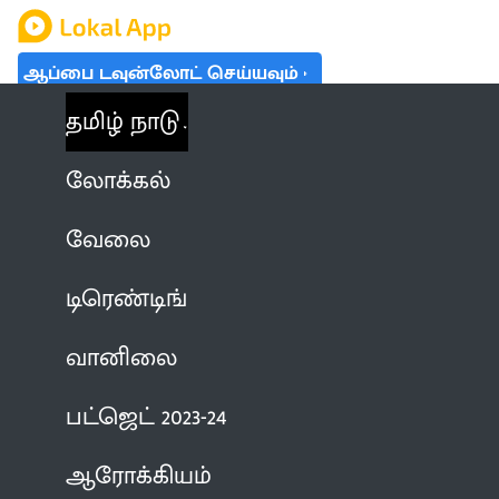
ஆப்பை டவுன்லோட் செய்யவும்
தமிழ் நாடு
லோக்கல்
வேலை
டிரெண்டிங்
வானிலை
பட்ஜெட் 2023-24
ஆரோக்கியம்