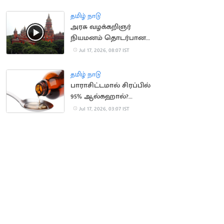
வேண்டுகோள்
தமிழ் நாடு
அரசு வழக்கறிஞர்
நியமனம் தொடர்பான
வழக்கு.. CM விஜய்
Jul 17, 2026, 08:07 IST
பெயர் நீக்கம்
தமிழ் நாடு
பாராசிட்டமால் சிரப்பில்
95% ஆல்கஹால்?
வதந்திக்கு முற்றுப்புள்ளி
Jul 17, 2026, 03:07 IST