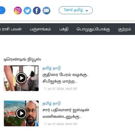
Tamil தமிழ்
ராசி பலன்
பஞ்சாங்கம்
பக்தி
பொழுதுப்போக்கு
குற்றம்
டிரெண்டிங் நியூஸ்
தமிழ் நாடு
குதிரை பேரம் வழக்கு..
சிபிஐக்கு மாற்ற
சென்னை
Jul 17, 2026, 14:07 IST
உயர்நீதிமன்றம் மறுப்பு
தமிழ் நாடு
சார் பதிவாளர் ஜஸ்டின்
மணிகண்டனுக்கு
நிபந்தனையுடன்
Jul 17, 2026, 10:07 IST
முன்ஜாமின்