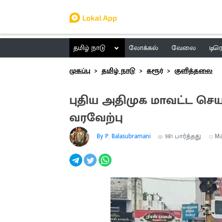
தமிழ் நாடு
லோக்கல்
வேலை
டிர
முகப்பு
தமிழ் நாடு
கரூர்
குளித்தலை
புதிய அதிமுக மாவட்ட செ
வரவேற்பு
By P. Balasubramani
981
பார்த்தது
Ma