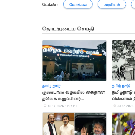
டேக்ஸ் :
லோக்கல்
அரசியல்
தொடர்புடைய செய்தி
தமிழ் நாடு
தமிழ் நாடு
குண்டாஸ் வழக்கில் கைதான
தமிழ்நாடு 
தவெக உறுப்பினர்
பின்னால் 
கட்சியிலிருந்து நீக்கம்
வரலாறு
Jul 17, 2026, 17:07 IST
Jul 17, 2026,