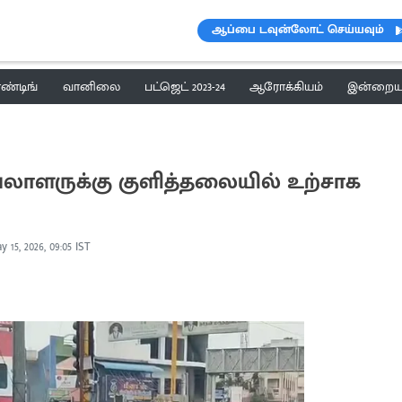
ஆப்பை டவுன்லோட் செய்யவும்
ெண்டிங்
வானிலை
பட்ஜெட் 2023-24
ஆரோக்கியம்
இன்றைய 
யலாளருக்கு குளித்தலையில் உற்சாக
y 15, 2026, 09:05 IST