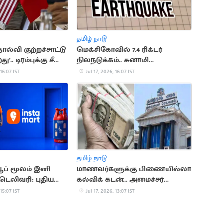
தமிழ் நாடு
ோல்வி குற்றச்சாட்டு
மெக்சிகோவில் 7.4 ரிக்டர்
.. டிரம்புக்கு சீனா
நிலநடுக்கம்.. சுனாமி
எச்சரிக்கையால் மக்கள் பீதி
 16:07 IST
Jul 17, 2026, 16:07 IST
தமிழ் நாடு
ஆப் மூலம் இனி
மாணவர்களுக்கு பிணையில்லா
 டெலிவரி: புதிய
கல்விக் கடன்... அமைச்சர்
டக்கம்
அறிவிப்பு
 15:07 IST
Jul 17, 2026, 13:07 IST