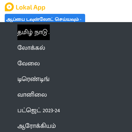
ஆப்பை டவுன்லோட் செய்யவும்
தமிழ் நாடு
லோக்கல்
வேலை
டிரெண்டிங்
வானிலை
பட்ஜெட் 2023-24
ஆரோக்கியம்