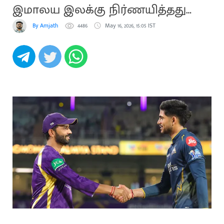
இமாலய இலக்கு நிர்ணயித்தது
கேகேஆர்
By Amjath
4486
May 16, 2026, 15:05 IST