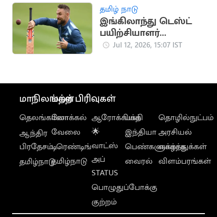
தமிழ் நாடு
இங்கிலாந்து டெஸ்ட்
பயிற்சியாளர்
பதவியில் இருந்து
Jul 12, 2026, 15:07 IST
மெக்கல்லம் விலகல்
மாநிலங்கள்
மற்ற பிரிவுகள்
தெலங்கானா
லோக்கல்
ஆரோக்கியம்
பக்தி
தொழில்நுட்பம்
வேலை
🌟
இந்தியா
அரசியல்
ஆந்திர
வாட்ஸ்
பிரதேசம்
டிரெண்டிங்
பெண்களுக்காக
வாழ்த்துக்கள்
அப்
தமிழ்நாடு
வைரல்
விளம்பரங்கள்
தமிழ்நாடு
STATUS
பொழுதுப்போக்கு
குற்றம்