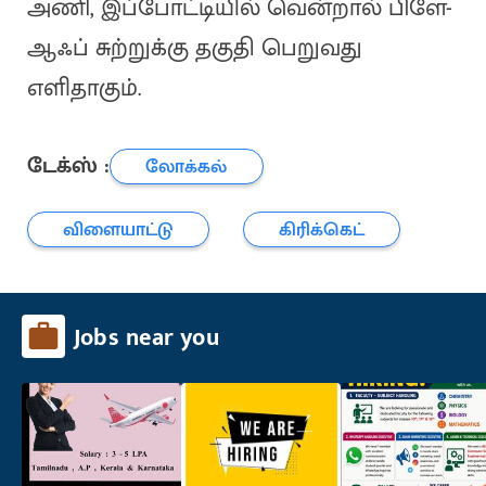
அணி, இப்போட்டியில் வென்றால் பிளே-
ஆஃப் சுற்றுக்கு தகுதி பெறுவது
எளிதாகும்.
டேக்ஸ் :
லோக்கல்
விளையாட்டு
கிரிக்கெட்
Jobs near you