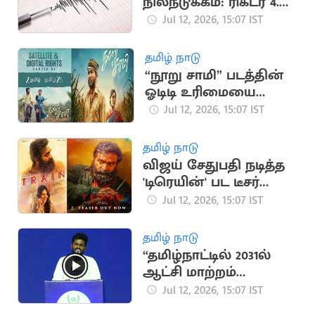
நிலநடுக்கம்: ரிக்டர் 4.5
ஆக பதிவு
Jul 12, 2026, 15:07 IST
தமிழ் நாடு
“நூறு சாமி” படத்தின்
ஓடிடி உரிமையை
கைப்பற்றிய 'ஜீ'
Jul 12, 2026, 15:07 IST
நிறுவனம்
தமிழ் நாடு
விஜய் சேதுபதி நடித்த
'டிரெயின்' பட டீசர்
வெளியீடு
Jul 12, 2026, 15:07 IST
தமிழ் நாடு
“தமிழ்நாட்டில் 2031ல்
ஆட்சி மாற்றம்
ஏற்படும்"..
Jul 12, 2026, 15:07 IST
அண்ணாமலை பேச்சு