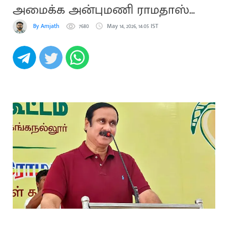
அமைக்க அன்புமணி ராமதாஸ்
கோரிக்கை
By Amjath
7680
May 14, 2026, 14:05 IST