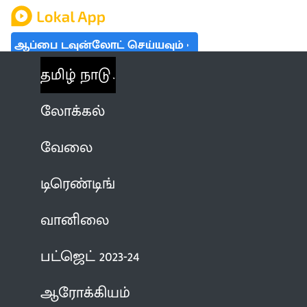
ஆப்பை டவுன்லோட் செய்யவும்
தமிழ் நாடு
லோக்கல்
வேலை
டிரெண்டிங்
வானிலை
பட்ஜெட் 2023-24
ஆரோக்கியம்