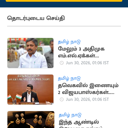
தொடர்புடைய செய்தி
தமிழ் நாடு
மேலும் 3 அதிமுக
எம்.எல்.ஏக்கள்
ராஜினாமா செய்ய
Jun 30, 2026, 01:06 IST
முடிவு?
தமிழ் நாடு
தவெகவில் இணையும்
2 விஜயபாஸ்கர்கள்..
மகிழ்ச்சியில் விஜய்
Jun 30, 2026, 01:06 IST
தமிழ் நாடு
இந்த ஆண்டில்