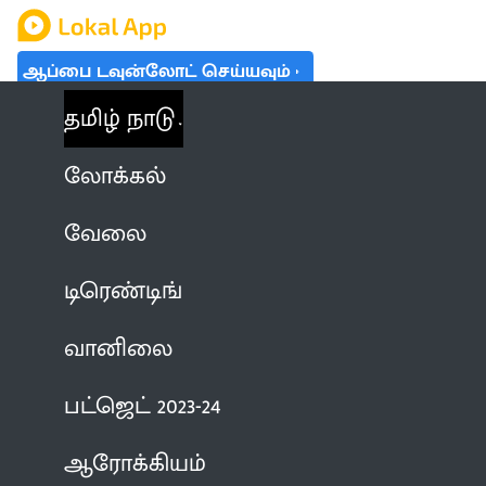
ஆப்பை டவுன்லோட் செய்யவும்
தமிழ் நாடு
லோக்கல்
வேலை
டிரெண்டிங்
வானிலை
பட்ஜெட் 2023-24
ஆரோக்கியம்