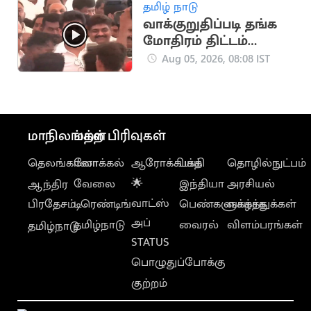
தமிழ் நாடு
வாக்குறுதிப்படி தங்க
மோதிரம் திட்டம்
இல்லை - உதயநிதி
Aug 05, 2026, 08:08 IST
விமர்சனம்
மாநிலங்கள்
மற்ற பிரிவுகள்
தெலங்கானா
லோக்கல்
ஆரோக்கியம்
பக்தி
தொழில்நுட்பம்
வேலை
🌟
இந்தியா
அரசியல்
ஆந்திர
வாட்ஸ்
பிரதேசம்
டிரெண்டிங்
பெண்களுக்காக
வாழ்த்துக்கள்
அப்
தமிழ்நாடு
வைரல்
விளம்பரங்கள்
தமிழ்நாடு
STATUS
பொழுதுப்போக்கு
குற்றம்