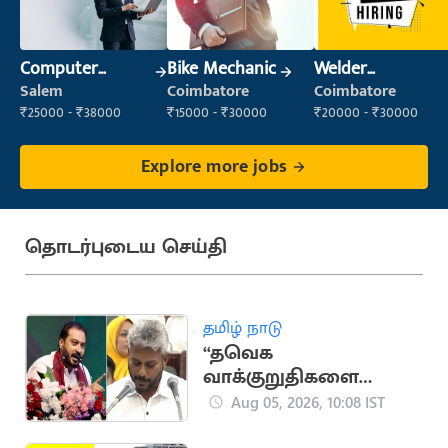
Computer
Bike Mechanic
Welder
Operator
(Fabrication)
Salem
Coimbatore
Coimbatore
₹25000 - ₹38000
₹15000 - ₹30000
₹20000 - ₹30000
Explore more jobs
தொடர்புடைய செய்தி
தமிழ் நாடு
“தவெக
வாக்குறுதிகளை
முதல் பட்ஜெட்டிலேயே
Aug 05, 2026, 10:08 IST
நிறைவேற்றுவது