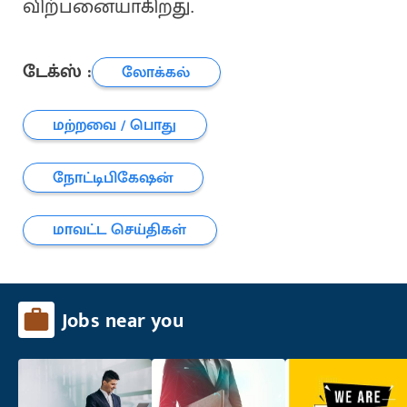
விற்பனையாகிறது.
டேக்ஸ் :
லோக்கல்
மற்றவை / பொது
நோட்டிபிகேஷன்
மாவட்ட செய்திகள்
Jobs near you