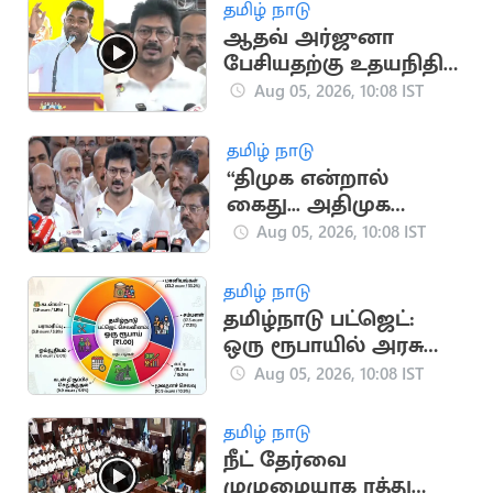
சாத்தியமற்றது”..
தமிழ் நாடு
தமிமுன் அன்சாரி
ஆதவ் அர்ஜுனா
பேசியதற்கு உதயநிதி
ஸ்டாலினின் பதில்!
Aug 05, 2026, 10:08 IST
தமிழ் நாடு
“திமுக என்றால்
கைது... அதிமுக
என்றால் Purchase”..
Aug 05, 2026, 10:08 IST
உதயநிதி ஸ்டாலின்
தமிழ் நாடு
தமிழ்நாடு பட்ஜெட்:
ஒரு ரூபாயில் அரசு
செய்யும் செலவு
Aug 05, 2026, 10:08 IST
விவரம்!
தமிழ் நாடு
நீட் தேர்வை
முழுமையாக ரத்து