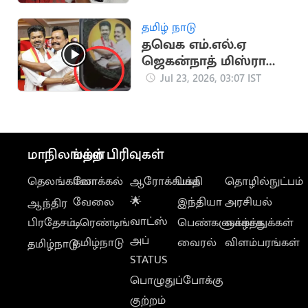
தமிழ் நாடு
தவெக எம்.எல்.ஏ
ஜெகன்நாத் மிஸ்ரா
கார் கண்ணாடி
Jul 23, 2026, 03:07 IST
உடைப்பு
மாநிலங்கள்
மற்ற பிரிவுகள்
தெலங்கானா
லோக்கல்
ஆரோக்கியம்
பக்தி
தொழில்நுட்பம்
வேலை
🌟
இந்தியா
அரசியல்
ஆந்திர
வாட்ஸ்
பிரதேசம்
டிரெண்டிங்
பெண்களுக்காக
வாழ்த்துக்கள்
அப்
தமிழ்நாடு
வைரல்
விளம்பரங்கள்
தமிழ்நாடு
STATUS
பொழுதுப்போக்கு
குற்றம்