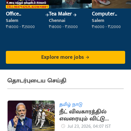
Office
Tea Maker
Computer
Maintenance
Operator
Salem
Chennai
Salem
Staff
₹18000 - ₹25000
₹18000 - ₹35000
₹16000 - ₹22000
Explore more jobs
தொடர்புடைய செய்தி
தமிழ் நாடு
நீட் விவகாரத்தில்
எவரையும் விட்டு
வைக்க மாட்டோம் -
Jul 23, 2026, 04:07 IST