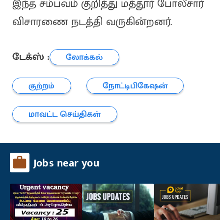
இந்த சம்பவம் குறித்து மத்தூர் போலீசார்
விசாரணை நடத்தி வருகின்றனர்.
டேக்ஸ் :
லோக்கல்
குற்றம்
நோட்டிபிகேஷன்
மாவட்ட செய்திகள்
Jobs near you