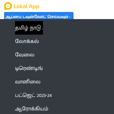
ஆப்பை டவுன்லோட் செய்யவும்
தமிழ் நாடு
லோக்கல்
வேலை
டிரெண்டிங்
வானிலை
பட்ஜெட் 2023-24
ஆரோக்கியம்