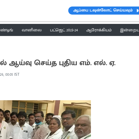
ஆப்பை டவுன்லோட் செய்யவும்
ெண்டிங்
வானிலை
பட்ஜெட் 2023-24
ஆரோக்கியம்
இன்றைய 
் ஆய்வு செய்த புதிய எம். எல். ஏ.
26, 00:05 IST