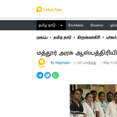
தமிழ் நாடு
லோக்கல்
வேலை
டிர
முகப்பு
தமிழ் நாடு
கிருஷ்ணகிரி
பர்கூர்
மத்தூர் அரசு ஆஸ்பத்திரியில
By Nagarajan
229
பார்த்தது
May 17, 20