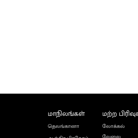
மாநிலங்கள்
மற்ற பிரிவு
தெலங்கானா
லோக்கல்
வேலை