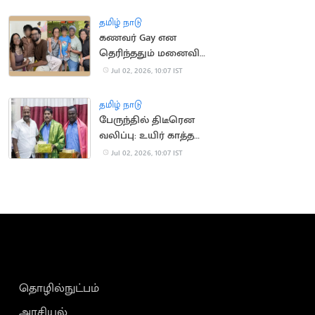
தமிழ் நாடு
கணவர் Gay என
தெரிந்ததும் மனைவி
எடுத்த விசித்திர முடிவு
Jul 02, 2026, 10:07 IST
தமிழ் நாடு
பேருந்தில் திடீரென
வலிப்பு: உயிர் காத்த
ஓட்டுநர்
Jul 02, 2026, 10:07 IST
தொழில்நுட்பம்
அரசியல்