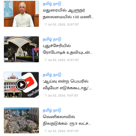
தமிழ் நாடு
மதுரையில் ஆளுநர்
தலைமையில் 1:30 மணி
நேரம் நடந்த ஆய்வு
Jul 02, 2026, 12:07 IST
கூட்டம்
தமிழ் நாடு
புதுச்சேரியில்
ரோபோடிக் உதவியுடன்
நடந்த நரம்பு
Jul 02, 2026, 12:07 IST
மறுசீரமைப்பு அறுவை
சிகிச்சை
தமிழ் நாடு
‘ஆய்வு என்ற பெயரில்
வீடியோ எடுக்ககூடாது’..
யூடியூபர்களுக்கு
Jul 02, 2026, 11:07 IST
நீதிமன்றம் எச்சரிக்கை
தமிழ் நாடு
வெனிசுலாவில்
நிலநடுக்கம்: ரூ.9 லட்சம்
கோடி இழப்பு
Jul 02, 2026, 10:07 IST