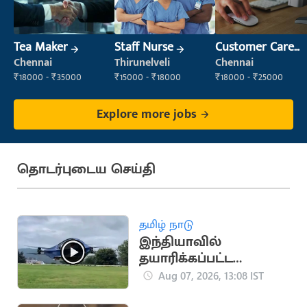
Tea Maker
Staff Nurse
Customer Care
Executive
Chennai
Thirunelveli
Chennai
₹18000 - ₹35000
₹15000 - ₹18000
₹18000 - ₹25000
Explore more jobs
தொடர்புடைய செய்தி
தமிழ் நாடு
இந்தியாவில்
தயாரிக்கப்பட்ட
பறக்கும் மின்சாரக் கார்
Aug 07, 2026, 13:08 IST