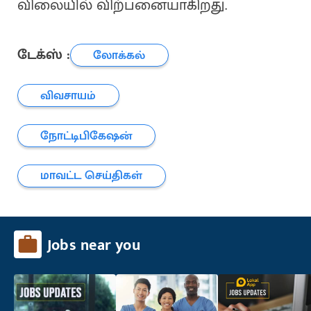
விலையில் விற்பனையாகிறது.
டேக்ஸ் :
லோக்கல்
விவசாயம்
நோட்டிபிகேஷன்
மாவட்ட செய்திகள்
Jobs near you