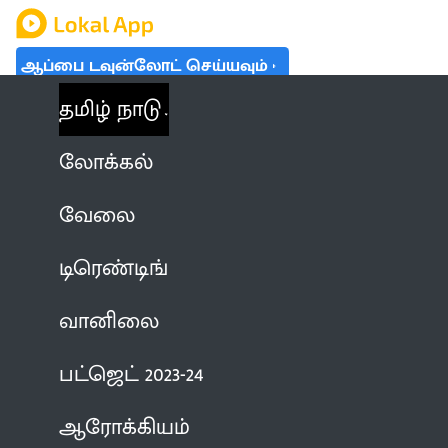
ஆப்பை டவுன்லோட் செய்யவும்
தமிழ் நாடு
லோக்கல்
வேலை
டிரெண்டிங்
வானிலை
பட்ஜெட் 2023-24
ஆரோக்கியம்