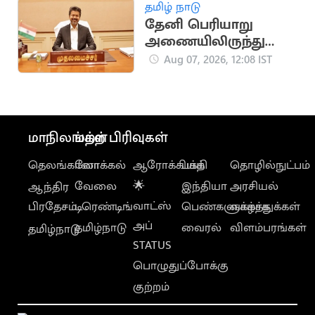
வாய்ப்பு
தமிழ் நாடு
தேனி பெரியாறு
அணையிலிருந்து
தண்ணீர் திறக்க
Aug 07, 2026, 12:08 IST
முதலமைச்சர் விஜய்
ஆணை
மாநிலங்கள்
மற்ற பிரிவுகள்
தெலங்கானா
லோக்கல்
ஆரோக்கியம்
பக்தி
தொழில்நுட்பம்
வேலை
🌟
இந்தியா
அரசியல்
ஆந்திர
வாட்ஸ்
பிரதேசம்
டிரெண்டிங்
பெண்களுக்காக
வாழ்த்துக்கள்
அப்
தமிழ்நாடு
வைரல்
விளம்பரங்கள்
தமிழ்நாடு
STATUS
பொழுதுப்போக்கு
குற்றம்