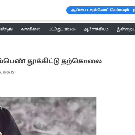
ஆப்பை டவுன்லோட் செய்யவும்
ெண்டிங்
வானிலை
பட்ஜெட் 2023-24
ஆரோக்கியம்
இன்றைய 
ம்பெண் தூக்கிட்டு தற்கொலை
5, 10:06 IST