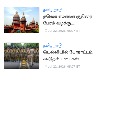
நீதிமன்றம் வலியுறுத்தல்
தமிழ் நாடு
தவெக எம்எல்ஏ குதிரை
பேரம் வழக்கு..
காவல்துறைக்கு
Jul 22, 2026, 06:07 IST
உயர்நீதிமன்றம் உத்தரவு
தமிழ் நாடு
டெல்லியில் போராட்டம்:
கூடுதல் படைகள்
வரவழைப்பு
Jul 22, 2026, 05:07 IST