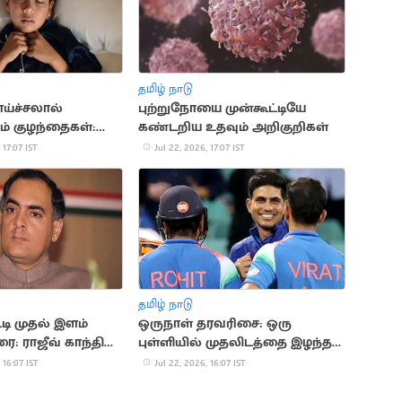
தமிழ் நாடு
ாய்ச்சலால்
புற்றுநோயை முன்கூட்டியே
ம் குழந்தைகள்:
கண்டறிய உதவும் அறிகுறிகள்
காரணங்கள் இதோ
 17:07 IST
Jul 22, 2026, 17:07 IST
தமிழ் நாடு
டி முதல் இளம்
ஒருநாள் தரவரிசை: ஒரு
ை: ராஜீவ் காந்தி
புள்ளியில் முதலிடத்தை இழந்த
கில்
 16:07 IST
Jul 22, 2026, 16:07 IST