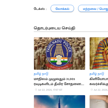
டேக்ஸ் :
லோக்கல்
மற்றவை / பொத
தொடர்புடைய செய்தி
தமிழ் நாடு
தமிழ் நாடு
மாநிலம் முழுவதும் 31,005
கிளியோபா
ரவுடிகளிடம் தீவிர சோதனை:
கவர்ச்சிக்
காவல்துறை அறிக்கை
சுவாரசிய
Jul 22, 2026, 17:07 IST
Jul 22, 2026,
தகவல்கள்