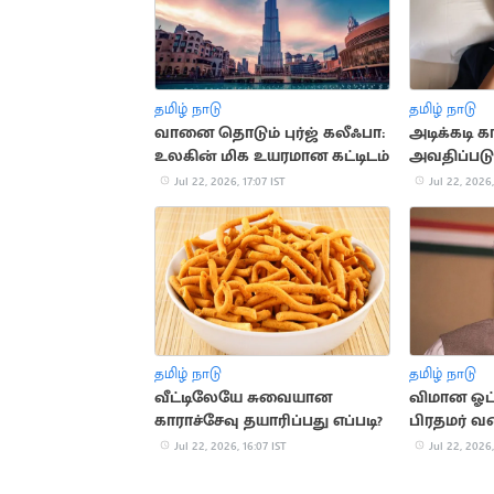
தமிழ் நாடு
தமிழ் நாடு
வானை தொடும் புர்ஜ் கலீஃபா:
அடிக்கடி க
உலகின் மிக உயரமான கட்டிடம்
அவதிப்படு
முக்கிய 
Jul 22, 2026, 17:07 IST
Jul 22, 2026,
தமிழ் நாடு
தமிழ் நாடு
வீட்டிலேயே சுவையான
விமான ஓட்
காராச்சேவு தயாரிப்பது எப்படி?
பிரதமர் வர
வரலாறு
Jul 22, 2026, 16:07 IST
Jul 22, 2026,