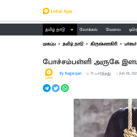
தமிழ் நாடு
லோக்கல்
வேலை
டிர
முகப்பு
தமிழ் நாடு
கிருஷ்ணகிரி
பர்கூர்
போச்சம்பள்ளி அருகே இள
By Nagarajan
75
பார்த்தது
Jun 06, 202