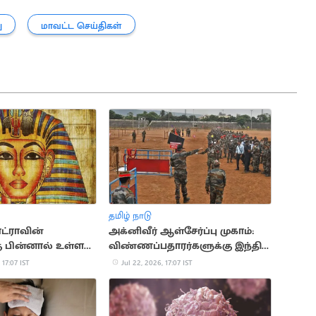
ு
மாவட்ட செய்திகள்
தமிழ் நாடு
ட்ராவின்
அக்னிவீர் ஆள்சேர்ப்பு முகாம்:
கு பின்னால் உள்ள
விண்ணப்பதாரர்களுக்கு இந்திய
மான வரலாற்று
ராணுவம் முக்கிய அறிவுறுத்தல்
 17:07 IST
Jul 22, 2026, 17:07 IST