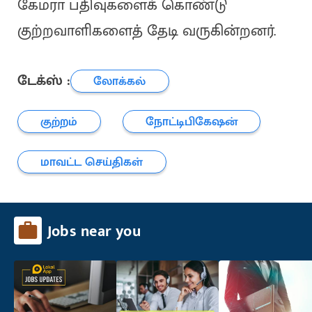
கேமரா பதிவுகளைக் கொண்டு
குற்றவாளிகளைத் தேடி வருகின்றனர்.
டேக்ஸ் :
லோக்கல்
குற்றம்
நோட்டிபிகேஷன்
மாவட்ட செய்திகள்
Jobs near you