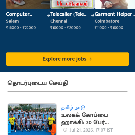
Computer
Telecaller (Tele
Garment Helper
Operator
Sales)
Salem
Chennai
Coimbatore
₹16000 - ₹22000
₹18000 - ₹20000
₹11000 - ₹18000
Explore more jobs
தொடர்புடைய செய்தி
தமிழ் நாடு
உலகக் கோப்பை
ஹாக்கி: 20 பேர்
கொண்ட இந்திய
Jul 21, 2026, 17:07 IST