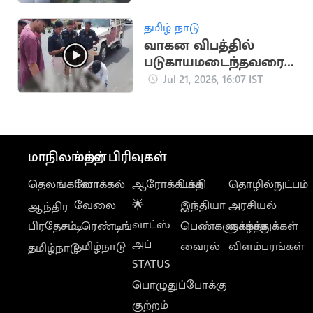
சோனியா காந்தி
தமிழ் நாடு
வாகன விபத்தில்
படுகாயமடைந்தவரை
மீட்டு
Jul 21, 2026, 16:07 IST
மருத்துவமனையில்
சேர்த்த தவெக MLA
மாநிலங்கள்
மற்ற பிரிவுகள்
தெலங்கானா
லோக்கல்
ஆரோக்கியம்
பக்தி
தொழில்நுட்பம்
வேலை
🌟
இந்தியா
அரசியல்
ஆந்திர
வாட்ஸ்
பிரதேசம்
டிரெண்டிங்
பெண்களுக்காக
வாழ்த்துக்கள்
அப்
தமிழ்நாடு
வைரல்
விளம்பரங்கள்
தமிழ்நாடு
STATUS
பொழுதுப்போக்கு
குற்றம்