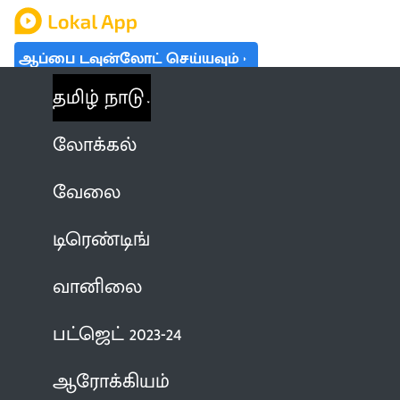
ஆப்பை டவுன்லோட் செய்யவும்
தமிழ் நாடு
லோக்கல்
வேலை
டிரெண்டிங்
வானிலை
பட்ஜெட் 2023-24
ஆரோக்கியம்