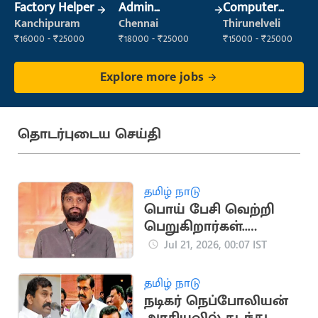
Factory Helper
Admin
Computer
Supervisor
Operator
Kanchipuram
Chennai
Thirunelveli
₹16000 - ₹25000
₹18000 - ₹25000
₹15000 - ₹25000
Explore more jobs
தொடர்புடைய செய்தி
தமிழ் நாடு
பொய் பேசி வெற்றி
பெறுகிறார்கள்..
ஹெச்.வினோத்
Jul 21, 2026, 00:07 IST
பரபரப்பு பேட்டி
தமிழ் நாடு
நடிகர் நெப்போலியன்