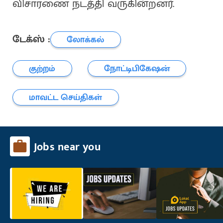
விசாரணை நடத்தி வருகின்றனர்.
டேக்ஸ் :
லோக்கல்
குற்றம்
நோட்டிபிகேஷன்
மாவட்ட செய்திகள்
Jobs near you