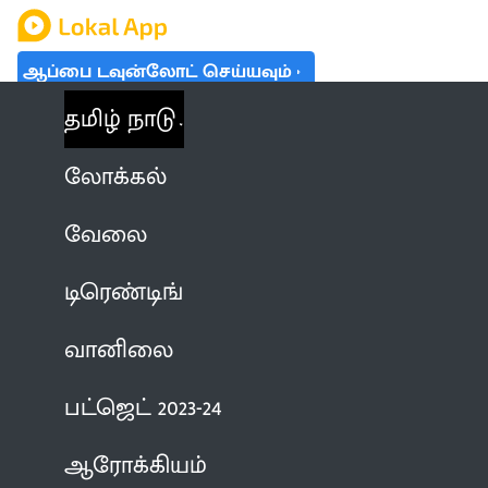
ஆப்பை டவுன்லோட் செய்யவும்
தமிழ் நாடு
லோக்கல்
வேலை
டிரெண்டிங்
வானிலை
பட்ஜெட் 2023-24
ஆரோக்கியம்