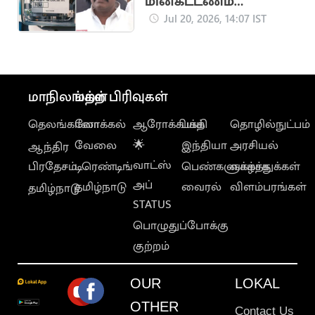
மின்கட்டணம்
செலுத்தியிருந்தால்
Jul 20, 2026, 14:07 IST
கழித்துக்
கொள்ளப்படும்"..
அமைச்சர்
நிர்மல்குமார்
மாநிலங்கள்
மற்ற பிரிவுகள்
தெலங்கானா
லோக்கல்
ஆரோக்கியம்
பக்தி
தொழில்நுட்பம்
வேலை
🌟
இந்தியா
அரசியல்
ஆந்திர
வாட்ஸ்
பிரதேசம்
டிரெண்டிங்
பெண்களுக்காக
வாழ்த்துக்கள்
அப்
தமிழ்நாடு
வைரல்
விளம்பரங்கள்
தமிழ்நாடு
STATUS
பொழுதுப்போக்கு
குற்றம்
OUR
LOKAL
OTHER
Contact Us