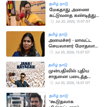
தமிழ் நாடு
மேகதாது அணை
கட்டுவதை கண்டித்து
தேமுதிக போராட்டம்
Jul 20, 2026, 15:07 IST
அறிவிப்பு
தமிழ் நாடு
அமைச்சர் - மாவட்ட
செயலாளர் மோதலால்
தவெக பொதுக்கூட்டம்
Jul 20, 2026, 15:07 IST
ரத்து
தமிழ் நாடு
முன்பதிவில் புதிய
சாதனை படைத்த
ஜனநாயகன்
Jul 20, 2026, 14:07 IST
தமிழ் நாடு
"கூடுதலாக