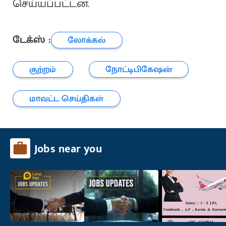
செய்யப்பட்டன.
டேக்ஸ் :
லோக்கல்
குற்றம்
நோட்டிபிகேஷன்
மாவட்ட செய்திகள்
Jobs near you