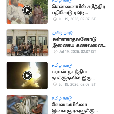
தமிழ் நாடு
சென்னையில் சரித்திர
பதிவேடு ரவுடி
துப்பாக்கியால்
Jul 19, 2026, 02:07 IST
சுட்டுப்பிடிப்பு
தமிழ் நாடு
கள்ளகாதலனோடு
இணைய கணவனை
பாம்பை வைத்து
Jul 19, 2026, 02:07 IST
கொன்ற மனைவி
தமிழ் நாடு
ஈரான் நடத்திய
தாக்குதலில் இரு
அமெரிக்க வீரர்கள்
Jul 19, 2026, 02:07 IST
உயிரிழப்பு
தமிழ் நாடு
வேலையில்லா
இளைஞர்களுக்கு