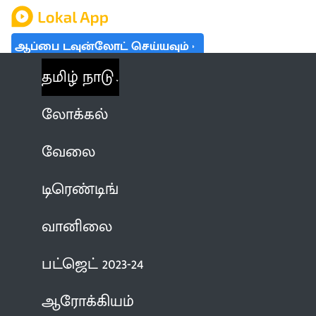
ஆப்பை டவுன்லோட் செய்யவும்
தமிழ் நாடு
லோக்கல்
வேலை
டிரெண்டிங்
வானிலை
பட்ஜெட் 2023-24
ஆரோக்கியம்