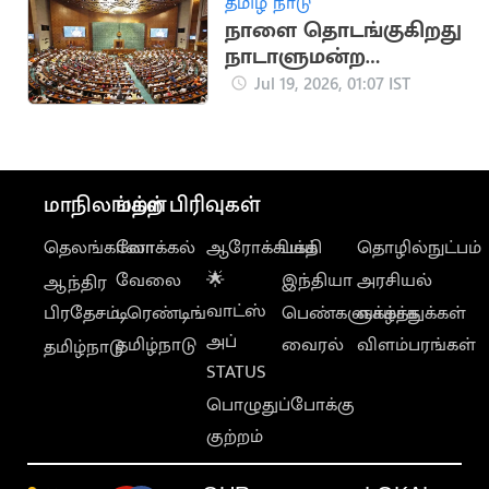
தமிழ் நாடு
நாளை தொடங்குகிறது
நாடாளுமன்ற
மழைக்காலக்
Jul 19, 2026, 01:07 IST
கூட்டத்தொடர்
மாநிலங்கள்
மற்ற பிரிவுகள்
தெலங்கானா
லோக்கல்
ஆரோக்கியம்
பக்தி
தொழில்நுட்பம்
வேலை
🌟
இந்தியா
அரசியல்
ஆந்திர
வாட்ஸ்
பிரதேசம்
டிரெண்டிங்
பெண்களுக்காக
வாழ்த்துக்கள்
அப்
தமிழ்நாடு
வைரல்
விளம்பரங்கள்
தமிழ்நாடு
STATUS
பொழுதுப்போக்கு
குற்றம்