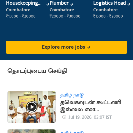
Housekeeping
Plumber
Logistics Head
Staff
Coimbatore
Coimbatore
Coimbatore
(Housekeeping)
₹15000 - ₹20000
₹20000 - ₹30000
₹15000 - ₹20000
Explore more jobs
தொடர்புடைய செய்தி
தமிழ் நாடு
தவெகவுடன் கூட்டணி
இல்லை என
அறிவித்த CPM
Jul 19, 2026, 03:07 IST
சண்முகம்