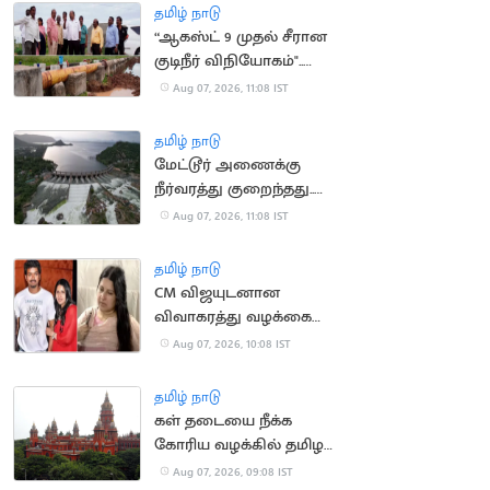
செல்ல தடை
தமிழ் நாடு
“ஆகஸ்ட் 9 முதல் சீரான
குடிநீர் விநியோகம்"..
தூத்துக்குடி மேயர் உறுதி
Aug 07, 2026, 11:08 IST
தமிழ் நாடு
மேட்டூர் அணைக்கு
நீர்வரத்து குறைந்தது..
13,674 கன அடியாக சரிவு
Aug 07, 2026, 11:08 IST
தமிழ் நாடு
CM விஜயுடனான
விவாகரத்து வழக்கை
வாபஸ் வாங்கினார்
Aug 07, 2026, 10:08 IST
சங்கீதா
தமிழ் நாடு
கள் தடையை நீக்க
கோரிய வழக்கில் தமிழக
அரசு பதிலளிக்க
Aug 07, 2026, 09:08 IST