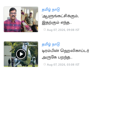
நீதிமன்றம் உத்தரவு
தமிழ் நாடு
'ஆளுங்கட்சிக்கும்,
இதற்கும் எந்த
சம்பந்தமும் இல்லை' -
Aug 07, 2026, 09:08 IST
பி.ஆர்.சுந்தர்
தமிழ் நாடு
டிரம்பின் ஹெலிகாப்டர்
அருகே பறந்த
பயணிகள் விமானம்
Aug 07, 2026, 03:08 IST