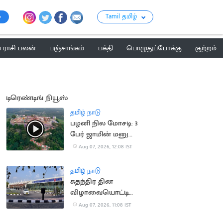
Tamil தமிழ்
ராசி பலன்
பஞ்சாங்கம்
பக்தி
பொழுதுப்போக்கு
குற்றம்
டிரெண்டிங் நியூஸ்
தமிழ் நாடு
பழனி நில மோசடி: 3
பேர் ஜாமின் மனு
தள்ளுபடி
Aug 07, 2026, 12:08 IST
தமிழ் நாடு
சுதந்திர தின
விழாவையொட்டி
விமான நிலையத்துக்கு
Aug 07, 2026, 11:08 IST
பார்வையாளர்கள்