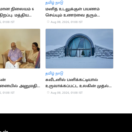
தமிழ் நாடு
ிமான நிலையம் 6
மனித உடலுக்குள் பயணம்
ிறப்பு: மத்திய
செய்யும் உணர்வை தரும்
உறுதி
நெதர்லாந்து அருங்காட்சியகம்
, 01:08 IST
Aug 08, 2026, 01:08 IST
தமிழ் நாடு
கன்
சுவீடனில் பனிக்கட்டியால்
மனையில் அனுமதி..
உருவாக்கப்பட்ட உலகின் முதல்
லம் விசாரிப்பு
ஐஸ் ஓட்டல்
, 01:08 IST
Aug 08, 2026, 01:08 IST