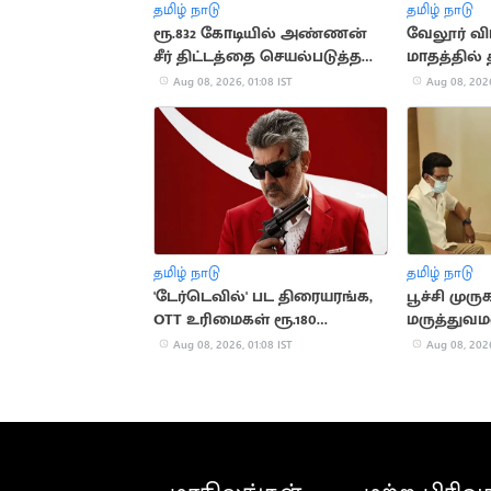
தமிழ் நாடு
தமிழ் நாடு
ரூ.832 கோடியில் அண்ணன்
வேலூர் வ
சீர் திட்டத்தை செயல்படுத்த
மாதத்தில் த
முடியாது: ரகுபதி பேச்சு
அமைச்சர் 
Aug 08, 2026, 01:08 IST
Aug 08, 2026
தமிழ் நாடு
தமிழ் நாடு
'டேர்டெவில்' பட திரையரங்க,
பூச்சி முரு
OTT உரிமைகள் ரூ.180
மருத்துவ
கோடிக்கு விற்பனை
ஸ்டாலின் ந
Aug 08, 2026, 01:08 IST
Aug 08, 2026