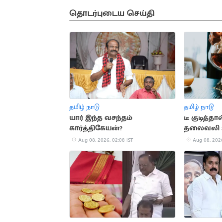
தொடர்புடைய செய்தி
தமிழ் நாடு
தமிழ் நாடு
யார் இந்த வசந்தம்
டீ குடித்
கார்த்திகேயன்?
தலைவலி 
குணமாகும
Aug 08, 2026, 02:08 IST
Aug 08, 2026