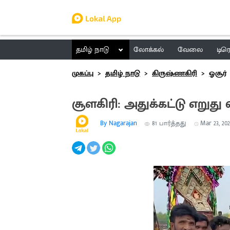
தமிழ் நாடு
லோக்கல்
வேலை
டிர
முகப்பு
தமிழ் நாடு
கிருஷ்ணகிரி
ஓசூர்
சூளகிரி: அதுக்கட்டு எறுது 
By Nagarajan
81
பார்த்தது
Mar 23, 202