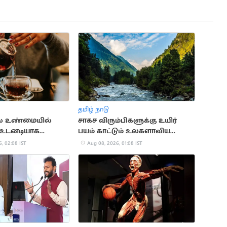
தமிழ் நாடு
தால் உண்மையில்
சாகச விரும்பிகளுக்கு உயிர்
உடனடியாக
பயம் காட்டும் உலகளாவிய
ா?
ஆபத்தான இடங்கள்
, 02:08 IST
Aug 08, 2026, 01:08 IST