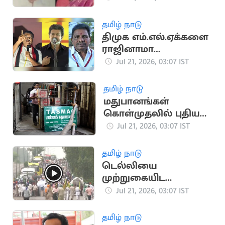
அடித்துக் கொலை
தமிழ் நாடு
திமுக எம்.எல்.ஏக்களை
ராஜினாமா
செய்யச்சொல்லி
Jul 21, 2026, 03:07 IST
மிரட்டல்..? பரபரப்பு
தமிழ் நாடு
மதுபானங்கள்
கொள்முதலில் புதிய
நடைமுறை - ‘டாஸ்மாக்'
Jul 21, 2026, 03:07 IST
நிர்வாகம் அதிரடி
தமிழ் நாடு
டெல்லியை
முற்றுகையிட
விவசாயிகள் ஆயத்தம்
Jul 21, 2026, 03:07 IST
தமிழ் நாடு