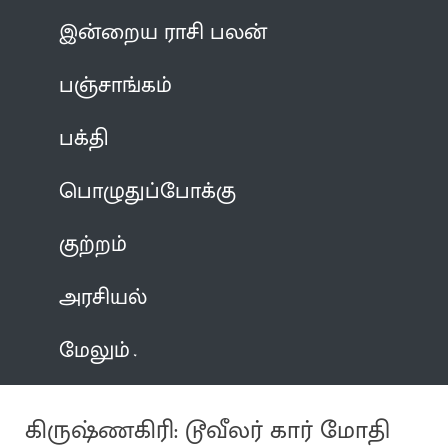
இன்றைய ராசி பலன்
பஞ்சாங்கம்
பக்தி
பொழுதுப்போக்கு
குற்றம்
அரசியல்
மேலும்
கிருஷ்ணகிரி: டூவீலர் கார் மோதி