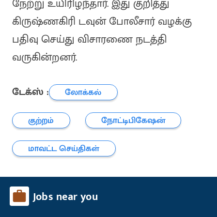
நேற்று உயிரிழந்தார். இது குறித்து
கிருஷ்ணகிரி டவுன் போலீசார் வழக்கு
பதிவு செய்து விசாரணை நடத்தி
வருகின்றனர்.
டேக்ஸ் :
லோக்கல்
குற்றம்
நோட்டிபிகேஷன்
மாவட்ட செய்திகள்
Jobs near you