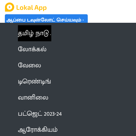
ஆப்பை டவுன்லோட் செய்யவும்
தமிழ் நாடு
லோக்கல்
வேலை
டிரெண்டிங்
வானிலை
பட்ஜெட் 2023-24
ஆரோக்கியம்