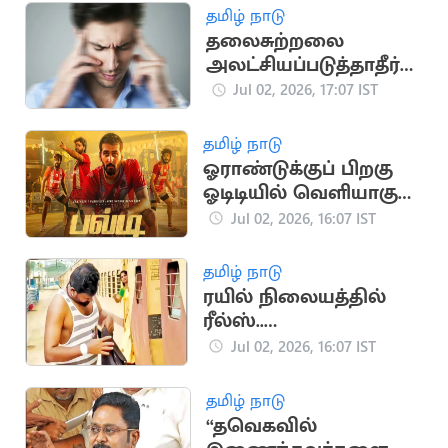
தமிழ் நாடு
தலைசுற்றலை
அலட்சியப்படுத்தாதீர்க
ள்.. உடனே
Jul 02, 2026, 17:07 IST
மருத்துவரை அணுக
வேண்டும்
தமிழ் நாடு
ஓராண்டுக்குப் பிறகு
ஓடிடியில் வெளியாகும்
ஷேன் நிகாமின் 'பல்டி’
Jul 02, 2026, 16:07 IST
தமிழ் நாடு
ரயில் நிலையத்தில்
ரீல்ஸ்..
விசாரணையில்
Jul 02, 2026, 16:07 IST
ரயில்வே போலீசார்
தமிழ் நாடு
“தவெகவில்