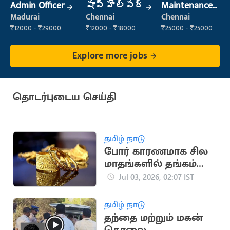
Admin Officer
షాప్ హెల్పర్
Maintenance
Engineer
Madurai
Chennai
Chennai
(Maintenance)
₹12000 - ₹29000
₹12000 - ₹18000
₹25000 - ₹25000
Explore more jobs
தொடர்புடைய செய்தி
தமிழ் நாடு
போர் காரணமாக சில
மாதங்களில் தங்கம்
விலை ரூ.16,500
Jul 03, 2026, 02:07 IST
குறைவு
தமிழ் நாடு
தந்தை மற்றும் மகன்