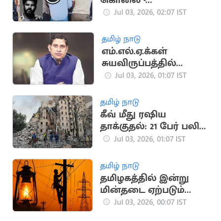
கொலை -
குற்றவாளிகளை
Jul 03, 2026, 02:07 IST
கைது செய்ய
போலீசார் தீவிரம்
தமிழ் நாடு
எம்.எல்.ஏ.க்கள்
சுயவிருப்பத்தில்
செல்வது குதிரை
Jul 03, 2026, 01:07 IST
பேரம் அல்ல: பிரவீன்
சக்கரவர்த்தி
தமிழ் நாடு
கீவ் மீது ரஷிய
தாக்குதல்: 21 பேர் பலி,
90 பேர் காயம்
Jul 03, 2026, 01:07 IST
தமிழ் நாடு
தமிழகத்தில் இன்று
மின்தடை ஏற்படும்
பகுதிகள் இவைதான்
Jul 03, 2026, 00:07 IST