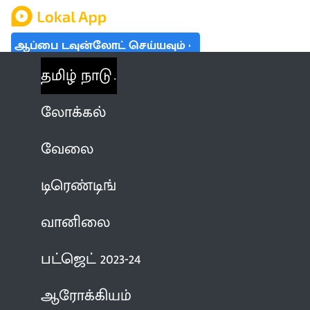
ஆப்பை டவுன்லோட் செய்யவும்
தமிழ் நாடு
லோக்கல்
வேலை
டிரெண்டிங்
வானிலை
பட்ஜெட் 2023-24
ஆரோக்கியம்