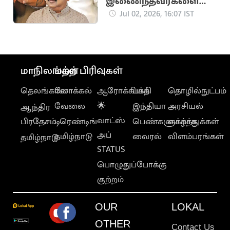
இணைந்தவர்களை
விஜய் நடுத்தெருவில்
Jul 02, 2026, 16:07 IST
நிறுத்துவார்”.. டிடிவி
தினகரன்
மாநிலங்கள்
மற்ற பிரிவுகள்
தெலங்கானா
லோக்கல்
ஆரோக்கியம்
பக்தி
தொழில்நுட்பம்
வேலை
🌟
இந்தியா
அரசியல்
ஆந்திர
வாட்ஸ்
பிரதேசம்
டிரெண்டிங்
பெண்களுக்காக
வாழ்த்துக்கள்
அப்
தமிழ்நாடு
வைரல்
விளம்பரங்கள்
தமிழ்நாடு
STATUS
பொழுதுப்போக்கு
குற்றம்
OUR
LOKAL
OTHER
Contact Us