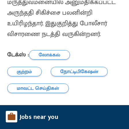
மருத்துவமனையில் அனுமதிக்கப்பட்ட
அருந்ததி சிகிச்சை பலனின்றி
உயிரிழந்தார். இதுகுறித்து போலீசார்
விசாரணை நடத்தி வருகின்றனர்.
டேக்ஸ் :
லோக்கல்
குற்றம்
நோட்டிபிகேஷன்
மாவட்ட செய்திகள்
Jobs near you