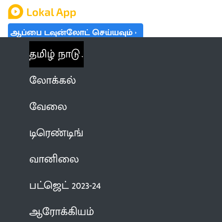
ஆப்பை டவுன்லோட் செய்யவும்
தமிழ் நாடு
லோக்கல்
வேலை
டிரெண்டிங்
வானிலை
பட்ஜெட் 2023-24
ஆரோக்கியம்