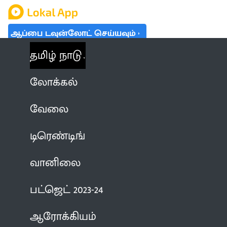
ஆப்பை டவுன்லோட் செய்யவும்
தமிழ் நாடு
லோக்கல்
வேலை
டிரெண்டிங்
வானிலை
பட்ஜெட் 2023-24
ஆரோக்கியம்