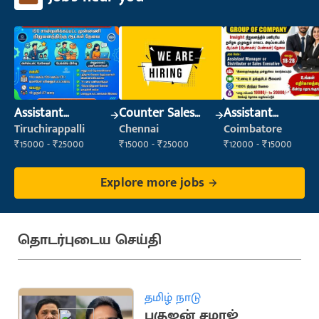
Assistant
Counter Sales
Assistant
Manager
Executive (Retail
Manager
Tiruchirappalli
Chennai
Coimbatore
Sales)
₹15000 - ₹25000
₹15000 - ₹25000
₹12000 - ₹15000
Explore more jobs
தொடர்புடைய செய்தி
தமிழ் நாடு
பகுஜன் சமாஜ்