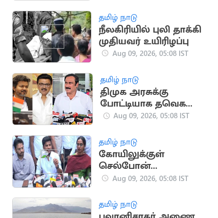
யானையின் வைரல்
வீடியோ
தமிழ் நாடு
நீலகிரியில் புலி தாக்கி
முதியவர் உயிரிழப்பு
Aug 09, 2026, 05:08 IST
தமிழ் நாடு
திமுக அரசுக்கு
போட்டியாக தவெக
அரசும்.. - அன்புமணி
Aug 09, 2026, 05:08 IST
விமர்சனம்
தமிழ் நாடு
கோயிலுக்குள்
செல்போன்
தேவையற்ற ஒன்று -
Aug 09, 2026, 05:08 IST
அமைச்சர் ரமேஷ்
தமிழ் நாடு
பவானிசாகர் அணை