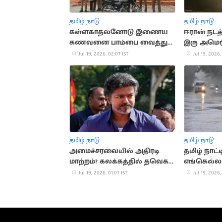
தமிழ் நாடு
தமிழ் நாடு
கள்ளகாதலனோடு இணைய
ஈரான் நடத
கணவனை பாம்பை வைத்து
இரு அமெரி
கொன்ற மனைவி
உயிரிழப்பு
Jul 19, 2026, 02:07 IST
Jul 19, 2026,
தமிழ் நாடு
தமிழ் நாடு
அமைச்சரவையில் அதிரடி
தமிழ் நாட்
மாற்றம்? கலக்கத்தில் தவெக
எங்கெல்லா
அமைச்சர்கள்
வாய்ப்பு?
Jul 19, 2026, 01:07 IST
Jul 19, 2026,