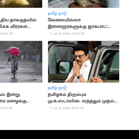
தமிழ் நாடு
்திய தாக்குதலில்
வேலையில்லா
க்க வீரர்கள்
இளைஞர்களுக்கு ஜாக்பாட்!
உதவித்தொகை ரூ.4,000 ஆக
 02:07 IST
Jul 19, 2026, 02:07 IST
உயர்கிறது
தமிழ் நாடு
டில் இன்று
தமிழகம் திரும்பும்
ம் மழைக்கு
மு.க.ஸ்டாலின்.. வந்ததும் முதல்
நடவடிக்கை
 01:07 IST
Jul 19, 2026, 01:07 IST