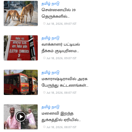
தமிழ் நாடு
சென்னையில் 39
தெருக்களில்
தெருநாய்களுக்கு
Jul 18, 2026, 09:07 IST
உணவளிக்க ஏற்பாடு
தமிழ் நாடு
வாக்காளர் பட்டியல்
நீக்கம் குடியுரிமை
இழப்பாகாது: உச்ச
Jul 18, 2026, 09:07 IST
நீதிமன்றம்
தமிழ் நாடு
மகாராஷ்டிராவில் அரசு
பேருந்து கட்டணங்கள்
உயர்வு
Jul 18, 2026, 08:07 IST
தமிழ் நாடு
மனைவி இறந்த
துக்கத்தில் ஏரியில்
குதித்து தற்கொலை
Jul 18, 2026, 08:07 IST