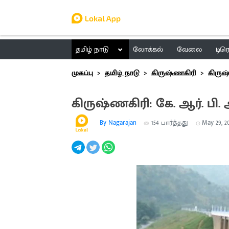
தமிழ் நாடு
லோக்கல்
வேலை
டிர
முகப்பு
தமிழ் நாடு
கிருஷ்ணகிரி
கிருஷ
கிருஷ்ணகிரி: கே. ஆர். பி. 
By Nagarajan
154
பார்த்தது
May 29, 20