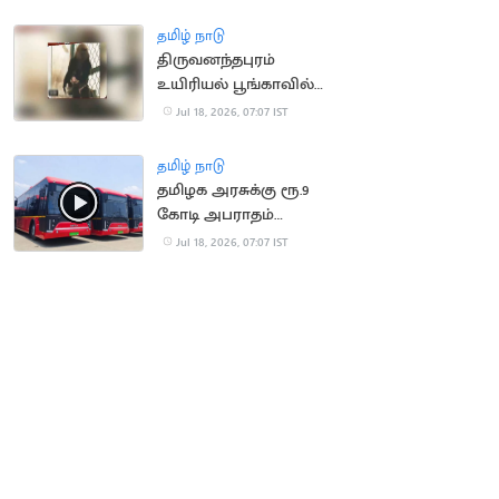
செய்ய முயன்ற நபர்
மீட்பு
தமிழ் நாடு
திருவனந்தபுரம்
உயிரியல் பூங்காவில்
நீலகிரி கருங்குரங்கு
Jul 18, 2026, 07:07 IST
குட்டி பிறப்பு!
தமிழ் நாடு
தமிழக அரசுக்கு ரூ.9
கோடி அபராதம்
செலுத்திய OHM
Jul 18, 2026, 07:07 IST
நிறுவனம்