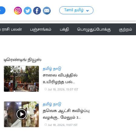
Tamil தமிழ்
ராசி பலன்
பஞ்சாங்கம்
பக்தி
பொழுதுப்போக்கு
குற்றம்
டிரெண்டிங் நியூஸ்
தமிழ் நாடு
சாலை விபத்தில்
உயிரிழந்த பல்
மருத்துவரின்
Jul 18, 2026, 15:07 IST
குடும்பத்திற்கு ரூ.1.4
கோடி இழப்பீடு
தமிழ் நாடு
தவெக ஆட்சி கவிழ்ப்பு
வழக்கு... மேலும் 3
பேரிடம் போலீசார் தீவிர
Jul 18, 2026, 11:07 IST
விசாரணை