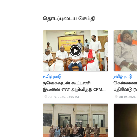
தொடர்புடைய செய்தி
தமிழ் நாடு
தமிழ் நாடு
தவெகவுடன் கூட்டணி
சென்னையில
இல்லை என அறிவித்த CPM
பதிவேடு ரவ
சண்முகம்
சுட்டுப்பிடிப்
Jul 19, 2026, 03:07 IST
Jul 19, 2026,