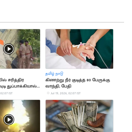
தமிழ் நாடு
் சரித்திர
கிணற்று நீர் குடித்த 80 பேருக்கு
ுடி துப்பாக்கியால்
வாந்தி, பேதி
பு
 02:07 IST
Jul 19, 2026, 02:07 IST