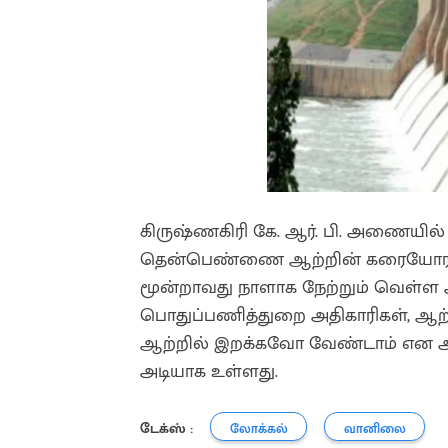
கிருஷ்ணகிரி கே. ஆர். பி. அணையில் இர
தென்பெண்ணை ஆற்றின் கரையோர தாழ
மூன்றாவது நாளாக நேற்றும் வெள்ள அப
பொதுப்பணித்துறை அதிகாரிகள், ஆ
ஆற்றில் இறக்கவோ வேண்டாம் என அறி
அடியாக உள்ளது.
டேக்ஸ் :
லோக்கல்
வானிலை