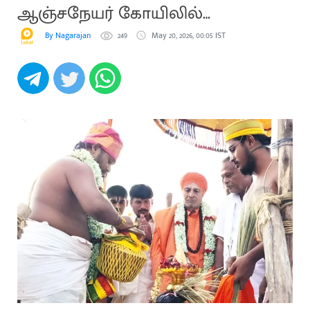
ஆஞ்சநேயர் கோயிலில்
கும்பாபிேஷக விழா.
By Nagarajan
249
May 20, 2026, 00:05 IST