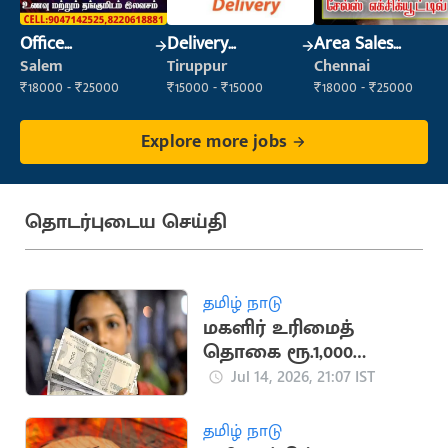
Office
Delivery
Area Sales
Maintenance
Executive
Executive
Salem
Tiruppur
Chennai
Staff
₹18000 - ₹25000
₹15000 - ₹15000
₹18000 - ₹25000
Explore more jobs
தொடர்புடைய செய்தி
தமிழ் நாடு
மகளிர் உரிமைத்
தொகை ரூ.1,000
வங்கிக் கணக்கில்
Jul 14, 2026, 21:07 IST
வரவு
தமிழ் நாடு