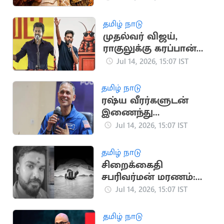
பரிசீலனை
தமிழ் நாடு
முதல்வர் விஜய்,
ராகுலுக்கு கரப்பான்
பூச்சி கட்சி போராட
Jul 14, 2026, 15:07 IST
அழைப்பு
தமிழ் நாடு
ரஷ்ய வீரர்களுடன்
இணைந்து
விண்வெளி
Jul 14, 2026, 15:07 IST
பயணத்தை
தொடங்கினார் அனில்
தமிழ் நாடு
மேனன்
சிறைக்கைதி
சபரிவர்மன் மரணம்:
உடலில் 19 காயங்கள்
Jul 14, 2026, 15:07 IST
இருப்பதாக
உடற்கூராய்வில்
தமிழ் நாடு