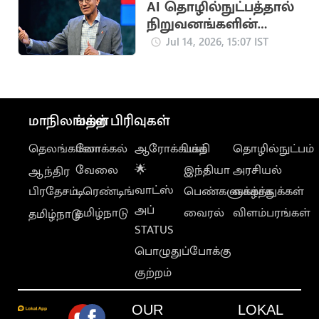
தகவல்
AI தொழில்நுட்பத்தால்
நிறுவனங்களின்
ரகசிய தகவல்களுக்கு
Jul 14, 2026, 15:07 IST
ஆபத்து:
மைக்ரோசாப்ட் CEO
மாநிலங்கள்
மற்ற பிரிவுகள்
தெலங்கானா
லோக்கல்
ஆரோக்கியம்
பக்தி
தொழில்நுட்பம்
வேலை
🌟
இந்தியா
அரசியல்
ஆந்திர
வாட்ஸ்
பிரதேசம்
டிரெண்டிங்
பெண்களுக்காக
வாழ்த்துக்கள்
அப்
தமிழ்நாடு
வைரல்
விளம்பரங்கள்
தமிழ்நாடு
STATUS
பொழுதுப்போக்கு
குற்றம்
OUR
LOKAL