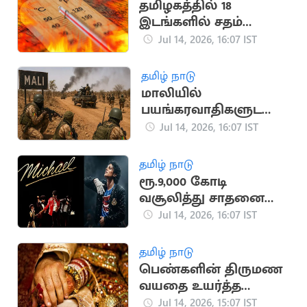
தமிழகத்தில் 18
இடங்களில் சதம்
அடித்த கோடை
Jul 14, 2026, 16:07 IST
வெயில்
தமிழ் நாடு
மாலியில்
பயங்கரவாதிகளுடனா
ன மோதலில் 30
Jul 14, 2026, 16:07 IST
ராணுவ வீரர்கள் பலி
தமிழ் நாடு
ரூ.9,000 கோடி
வசூலித்து சாதனை
படைத்த மைக்கேல்
Jul 14, 2026, 16:07 IST
ஜாக்சன் பயோபிக்
தமிழ் நாடு
பெண்களின் திருமண
வயதை உயர்த்த
மத்திய அரசு
Jul 14, 2026, 15:07 IST