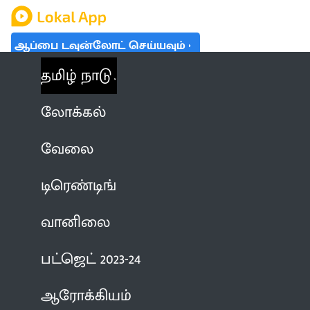
ஆப்பை டவுன்லோட் செய்யவும்
தமிழ் நாடு
லோக்கல்
வேலை
டிரெண்டிங்
வானிலை
பட்ஜெட் 2023-24
ஆரோக்கியம்