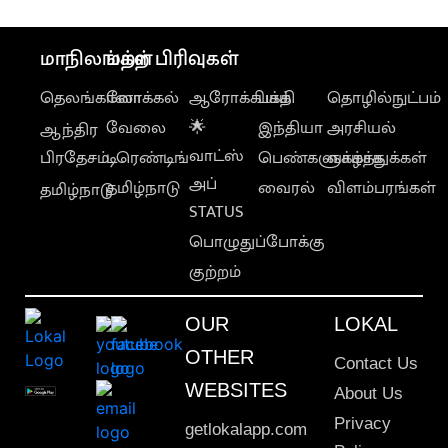
மாநிலங்கள்
மற்ற பிரிவுகள்
தெலங்கானா
லோக்கல்
ஆரோக்கியம்
பக்தி
தொழில்நுட்பம்
வேலை
🌟
இந்தியா
அரசியல்
ஆந்திர
வாட்ஸ்
பிரதேசம்
டிரெண்டிங்
பெண்களுக்காக
வாழ்த்துக்கள்
அப்
தமிழ்நாடு
வைரல்
விளம்பரங்கள்
தமிழ்நாடு
STATUS
பொழுதுப்போக்கு
குற்றம்
OUR
LOKAL
OTHER
Contact Us
WEBSITES
About Us
Privacy
getlokalapp.com