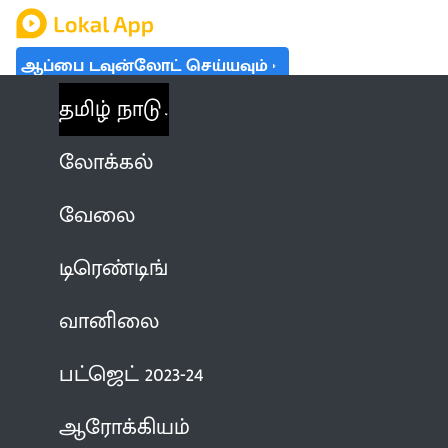
ஆப்பை டவுன்லோட் செய்யவும்
தமிழ் நாடு
லோக்கல்
வேலை
டிரெண்டிங்
வானிலை
பட்ஜெட் 2023-24
ஆரோக்கியம்