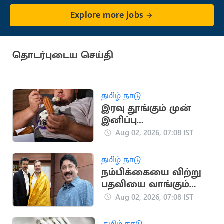
Explore more jobs
தொடர்புடைய செய்தி
தமிழ் நாடு
இரவு தூங்கும் முன்
இனிப்பு
சாப்பிடுகிறீர்களா?..
Aug 02, 2026, 07:08 IST
இந்த பாதிப்புகள்
ஏற்படலாம்
தமிழ் நாடு
நம்பிக்கையை விற்று
பதவியை வாங்கும்
நச்சுப்பாம்புகள்:
Aug 02, 2026, 07:08 IST
தயாநிதி மாறன் தாக்கு
தமிழ் நாடு