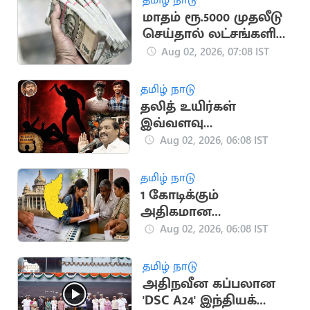
மாதம் ரூ.5000 முதலீடு
செய்தால் லட்சங்களில்
ரிட்டன்
Aug 02, 2026, 07:08 IST
தமிழ் நாடு
தலித் உயிர்கள்
இவ்வளவு
மலிவானவையா? -
Aug 02, 2026, 06:08 IST
வேல்முருகன் காட்டம்
தமிழ் நாடு
1 கோடிக்கும்
அதிகமான
வாக்காளர்களின்
Aug 02, 2026, 06:08 IST
பெயர்கள் நீக்கம்
தமிழ் நாடு
அதிநவீன கப்பலான
'DSC A24' இந்தியக்