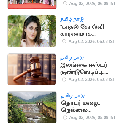
கடற்படையில்
Aug 02, 2026, 06:08 IST
இணைந்தது
தமிழ் நாடு
"காதல் தோல்வி
காரணமாக
தனிமையில்
Aug 02, 2026, 06:08 IST
இருக்கிறேன்".. நடிகை
யாஷிகா ஆனந்த்
தமிழ் நாடு
இலங்கை ஈஸ்டர்
குண்டுவெடிப்பு..
காவல்துறை அதிகாரி,
Aug 02, 2026, 05:08 IST
பாதுகாப்பு
செயலாளருக்கு மரண
தமிழ் நாடு
தண்டனை
தொடர் மழை..
நெல்லை
அணைகளின்
Aug 02, 2026, 05:08 IST
நீர்மட்டம் கிடுகிடு
உயர்வு