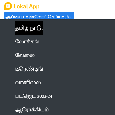
ஆப்பை டவுன்லோட் செய்யவும்
தமிழ் நாடு
லோக்கல்
வேலை
டிரெண்டிங்
வானிலை
பட்ஜெட் 2023-24
ஆரோக்கியம்