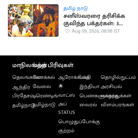
தமிழ் நாடு
சனீஸ்வரரை தரிசிக்க
குவிந்த பக்தர்கள்: 3
மணி நேர காத்திருப்பு
Aug 09, 2026, 08:08 IST
மாநிலங்கள்
மற்ற பிரிவுகள்
தெலங்கானா
லோக்கல்
ஆரோக்கியம்
பக்தி
தொழில்நுட்பம்
வேலை
🌟
இந்தியா
அரசியல்
ஆந்திர
வாட்ஸ்
பிரதேசம்
டிரெண்டிங்
பெண்களுக்காக
வாழ்த்துக்கள்
அப்
தமிழ்நாடு
வைரல்
விளம்பரங்கள்
தமிழ்நாடு
STATUS
பொழுதுப்போக்கு
குற்றம்