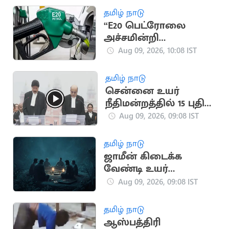
தமிழ் நாடு
“E20 பெட்ரோலை
அச்சமின்றி
பயன்படுத்தலாம்” -
Aug 09, 2026, 10:08 IST
எண்ணெய்
நிறுவனங்கள் உறுதி
தமிழ் நாடு
சென்னை உயர்
நீதிமன்றத்தில் 15 புதிய
நீதிபதிகள் பதவியேற்பு
Aug 09, 2026, 09:08 IST
தமிழ் நாடு
ஜாமீன் கிடைக்க
வேண்டி உயர்
நீதிமன்ற நீதிபதிக்கு
Aug 09, 2026, 09:08 IST
பில்லி சூனியம்
தமிழ் நாடு
ஆஸ்பத்திரி