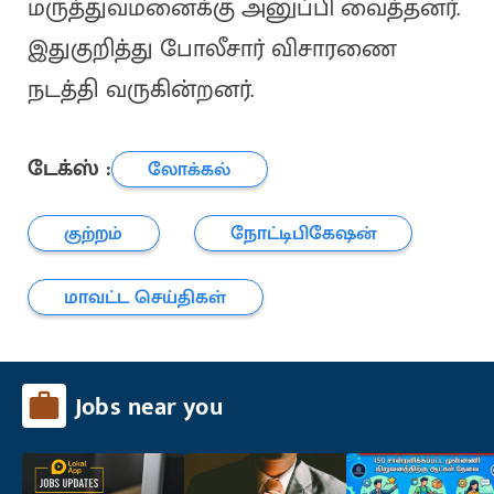
மருத்துவமனைக்கு அனுப்பி வைத்தனர்.
இதுகுறித்து போலீசார் விசாரணை
நடத்தி வருகின்றனர்.
டேக்ஸ் :
லோக்கல்
குற்றம்
நோட்டிபிகேஷன்
மாவட்ட செய்திகள்
Jobs near you