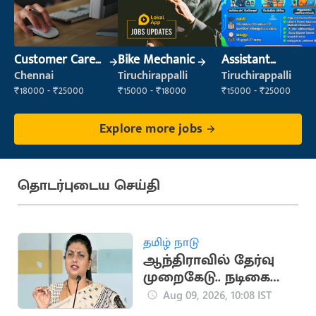
Customer Care
Bike Mechanic
Assistant
Executive
Manager
Chennai
Tiruchirappalli
Tiruchirappalli
₹18000 - ₹25000
₹15000 - ₹18000
₹15000 - ₹25000
Explore more jobs
தொடர்புடைய செய்தி
தமிழ் நாடு
ஆந்திராவில் தேர்வு
முறைகேடு.. நடிகை
ரோஜா
Aug 09, 2026, 10:08 IST
உண்ணாவிரதம்