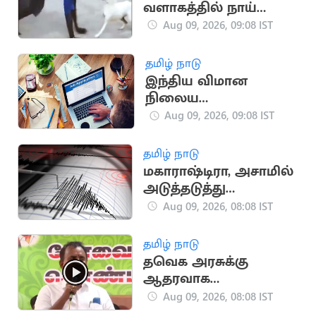
வளாகத்தில் நாய்
போல் ஓடிய நபர்:
Aug 09, 2026, 09:08 IST
வைரலாகும் வீடியோ
தமிழ் நாடு
இந்திய விமான
நிலைய
ஆணையத்தில் 389
Aug 09, 2026, 09:08 IST
காலி பணியிடங்கள்
தமிழ் நாடு
மகாராஷ்டிரா, அசாமில்
அடுத்தடுத்து
நிலநடுக்கம்.. மக்கள்
Aug 09, 2026, 08:08 IST
அச்சம்
தமிழ் நாடு
தவெக அரசுக்கு
ஆதரவாக
வாக்களித்தது ஏன்?
Aug 09, 2026, 08:08 IST
வேலுமணி பதில்