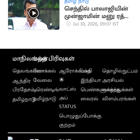
தமிழ் நாடு
செந்தில் பாலாஜியின்
முன்ஜாமின் மனு ரத்து
விவகாரம்..
Jul 30, 2026, 09:07 IST
மேல்முறையீட்டு மனு
தாக்கல்
மாநிலங்கள்
மற்ற பிரிவுகள்
தெலங்கானா
லோக்கல்
ஆரோக்கியம்
பக்தி
தொழில்நுட்பம்
வேலை
🌟
இந்தியா
அரசியல்
ஆந்திர
வாட்ஸ்
பிரதேசம்
டிரெண்டிங்
பெண்களுக்காக
வாழ்த்துக்கள்
அப்
தமிழ்நாடு
வைரல்
விளம்பரங்கள்
தமிழ்நாடு
STATUS
பொழுதுப்போக்கு
குற்றம்