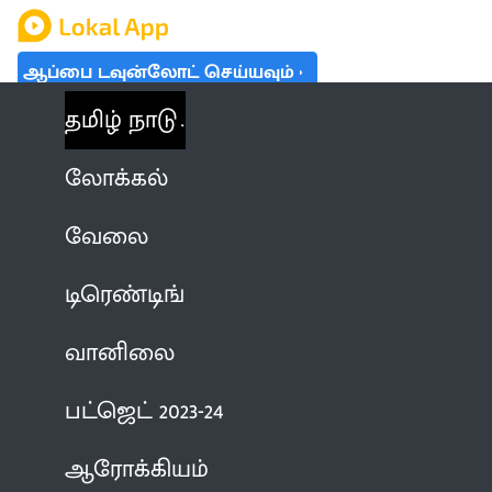
ஆப்பை டவுன்லோட் செய்யவும்
தமிழ் நாடு
லோக்கல்
வேலை
டிரெண்டிங்
வானிலை
பட்ஜெட் 2023-24
ஆரோக்கியம்