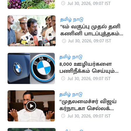
காய்கறிகள் விலை
Jul 30, 2026, 09:07 IST
உயர்ந்தது
தமிழ் நாடு
“6ம் வகுப்பு முதல் தனி
கணினி பாடப்புத்தகம்
அறிமுகம்”.. அமைச்சர்
Jul 30, 2026, 09:07 IST
ராஜ்மோகன்
தமிழ் நாடு
8,000 ஊழியர்களை
பணிநீக்கம் செய்யும்
BMW நிறுவனம்
Jul 30, 2026, 09:07 IST
தமிழ் நாடு
“முதலமைச்சர் விஜய்
கர்நாடகா செல்லக்
கூடாது”.. அன்புமணி
Jul 30, 2026, 09:07 IST
வலியுறுத்தல்