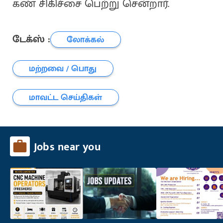
கண் சிகிச்சை பெற்று சென்றார்.
டேக்ஸ் :
லோக்கல்
மற்றவை / பொது
மாவட்ட செய்திகள்
Jobs near you