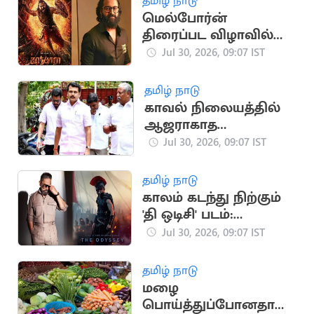
தமிழ் நாடு
ஷாநவாஸ் கேள்வி
மெல்போர்ன்
திரைப்பட விழாவில்
ரிஷப் ஷெட்டிக்கு
Jul 30, 2026, 09:07 IST
சிறப்பு விருது
தமிழ் நாடு
காவல் நிலையத்தில்
ஆஜராகாத
செந்தில்பாலாஜி.. கடும்
Jul 30, 2026, 09:07 IST
எச்சரிக்கை
தமிழ் நாடு
காலம் கடந்து நிற்கும்
'தி ஒடிசி' படம்:
கமல்ஹாசன்
Jul 30, 2026, 09:07 IST
நெகிழ்ச்சி
தமிழ் நாடு
மழை
பொய்த்துப்போனதால்