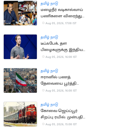
தமிழ் நாடு
மழைநீர் வடிகால்வாய்
பணிகளை விரைந்து
முடிக்க உத்தரவு
Aug 05, 2026, 17:08 IST
தமிழ் நாடு
டீப்ஃபேக், தள
பிழைகளுக்கு இந்திய
அரசிடம் மன்னிப்பு
Aug 05, 2026, 16:08 IST
கேட்ட மார்க் சக்கர்பெர்க்
தமிழ் நாடு
ஈரானில் பணத்
தேவையை பூர்த்தி
செய்ய திண்டாடும்
Aug 05, 2026, 16:08 IST
மக்கள்
தமிழ் நாடு
கோவை-ஜெய்ப்பூர்
சிறப்பு ரயில்: முன்பதிவு
நாளை தொடக்கம்
Aug 05, 2026, 15:08 IST