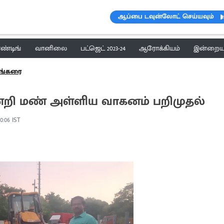
ஆப்பை டவுன்லோட் செய்யவும்
ெண்டிங்
வானிலை
பட்ஜெட் 2023-24
ஆரோக்கியம்
இன்றைய 
ங்கரை
்றி மண் அள்ளிய வாகனம் பறிமுதல்
00:06 IST