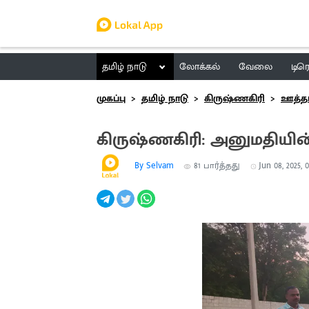
தமிழ் நாடு
லோக்கல்
வேலை
டிர
முகப்பு
தமிழ் நாடு
கிருஷ்ணகிரி
ஊத்த
கிருஷ்ணகிரி: அனுமதியின
By Selvam
81
பார்த்தது
Jun 08, 2025, 