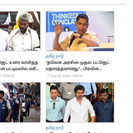
தமிழ் நாடு
ஜெட் உரை வாசித்த
“தவெக அரசின் முதல் பட்ஜெட்
ள் பட்டியலில் மரிய
யதார்த்தமானது”.. பிரவீன்
சக்ரவர்த்தி கருத்து
, 17:08 IST
Aug 05, 2026, 17:08 IST
தமிழ் நாடு