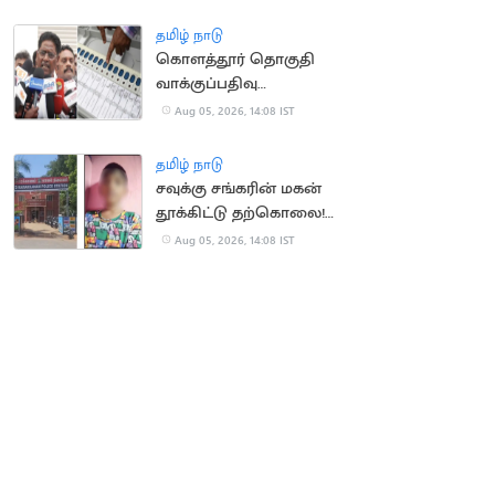
தமிழ் நாடு
கொளத்தூர் தொகுதி
வாக்குப்பதிவு
இயந்திரங்கள்
Aug 05, 2026, 14:08 IST
பரிசோதனை இன்றுடன்
நிறைவு
தமிழ் நாடு
சவுக்கு சங்கரின் மகன்
தூக்கிட்டு தற்கொலை!
காரணம் என்ன?
Aug 05, 2026, 14:08 IST