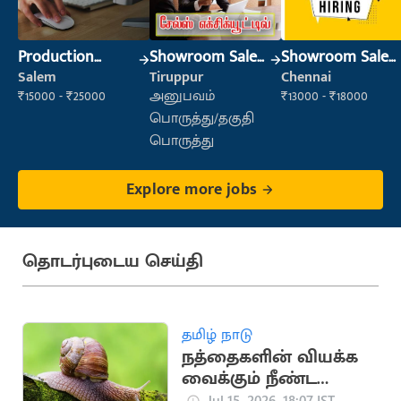
Production
Showroom Sales
Showroom Sales
Supervisor
Executive (Retail
Executive (Retail
Salem
Tiruppur
Chennai
Sales)
Sales)
₹15000 - ₹25000
அனுபவம்
₹13000 - ₹18000
பொருத்து/தகுதி
பொருத்து
Explore more jobs
தொடர்புடைய செய்தி
தமிழ் நாடு
நத்தைகளின் வியக்க
வைக்கும் நீண்ட
ஆயுள் கால
Jul 15, 2026, 18:07 IST