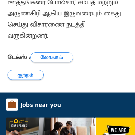
ஊத்தங்கரை போலீசார் சம்பத் மற்றும்
அருணகிரி ஆகிய இருவரையும் கைது
செய்து விசாரணை நடத்தி
வருகின்றனர்.
டேக்ஸ் :
லோக்கல்
குற்றம்
Jobs near you