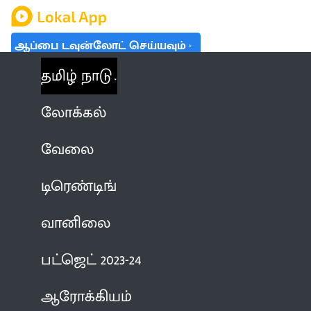
ஆப்பை டவுன்லோட் செய்யவும்
தமிழ் நாடு
லோக்கல்
வேலை
டிரெண்டிங்
வானிலை
பட்ஜெட் 2023-24
ஆரோக்கியம்