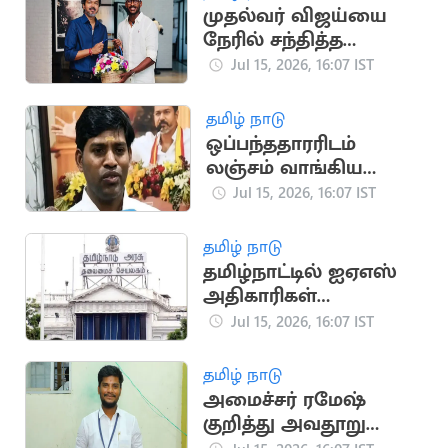
முதல்வர் விஜய்யை
நேரில் சந்தித்த
கிரிக்கெட் வீரர் சாய்
Jul 15, 2026, 16:07 IST
சுதர்சன்
தமிழ் நாடு
ஒப்பந்ததாரரிடம்
லஞ்சம் வாங்கிய
தவெக ஊராட்சித்
Jul 15, 2026, 16:07 IST
தலைவர் கைது
தமிழ் நாடு
தமிழ்நாட்டில் ஐஏஎஸ்
அதிகாரிகள்
இடமாற்றம்: புதிய
Jul 15, 2026, 16:07 IST
பட்டியல் வெளியீடு
தமிழ் நாடு
அமைச்சர் ரமேஷ்
குறித்து அவதூறு