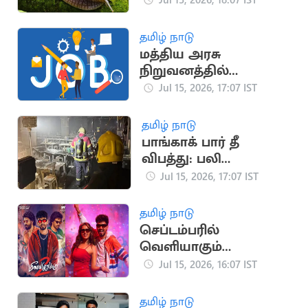
ரகசியங்கள்
தமிழ் நாடு
மத்திய அரசு
நிறுவனத்தில்
வேலைவாய்ப்பு
Jul 15, 2026, 17:07 IST
தமிழ் நாடு
பாங்காக் பார் தீ
விபத்து: பலி
எண்ணிக்கை 32 ஆக
Jul 15, 2026, 17:07 IST
உயர்வு
தமிழ் நாடு
செப்டம்பரில்
வெளியாகும்
ஹிப்ஹாப் ஆதியின்
Jul 15, 2026, 16:07 IST
'மீசையை முறுக்கு 2'
தமிழ் நாடு